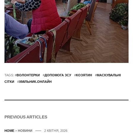
TAGS: #
ВОЛОНТЕРКИ
#
ДОПОМОГА ЗСУ
#
КОЗЯТИН
#
МАСКУВАЛЬНІ
СІТКИ
#
ХМІЛЬНИК.ОНЛАЙН
PREVIOUS ARTICLES
HOME
>
НОВИНИ
2 КВІТНЯ, 2026