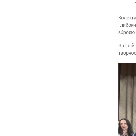
Колекти
глибоки
зброєю 
За свій
творчос