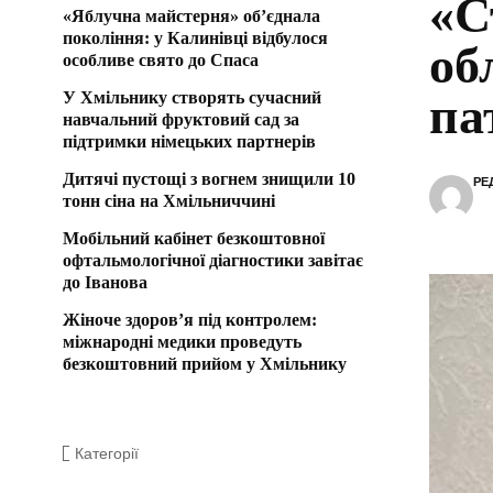
«С
«Яблучна майстерня» об’єднала
покоління: у Калинівці відбулося
об
особливе свято до Спаса
У Хмільнику створять сучасний
па
навчальний фруктовий сад за
підтримки німецьких партнерів
Дитячі пустощі з вогнем знищили 10
РЕ
тонн сіна на Хмільниччині
Мобільний кабінет безкоштовної
офтальмологічної діагностики завітає
до Іванова
Жіноче здоров’я під контролем:
міжнародні медики проведуть
безкоштовний прийом у Хмільнику
Категорії