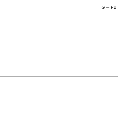
TG
FB
ь