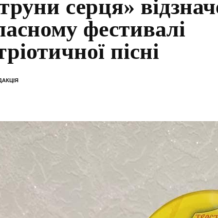
труни серця» відзнач
ласному фестивалі
тріотичної пісні
ДАКЦІЯ