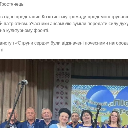
Тростянець.
в гідно представив Козятинську громаду, продемонструвавши
й патріотизм. Учасники ансамблю зуміли передати силу духу 
на культурному фронті.
 виступ «Струни серця» були відзначені почесними нагорода
ті.