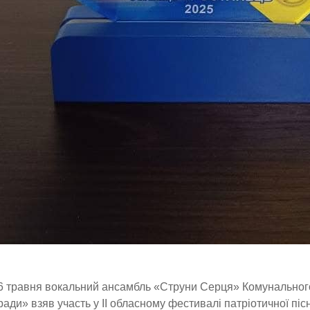
6 травня вокальний ансамбль «Струни Серця» Комунального 
ради» взяв участь у ІІ обласному фестивалі патріотичної піс