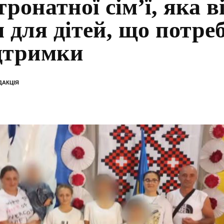
тронатної сім’ї, яка 
м для дітей, що потре
дтримки
ДАКЦІЯ