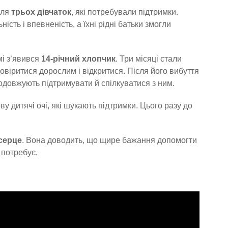
для
трьох дівчаток
, які потребували підтримки.
ість і впевненість, а їхні рідні батьки змогли
мі з’явився
14-річний хлопчик
. Три місяці стали
віритися дорослим і відкритися. Після його вибуття
родовжують підтримувати й спілкуватися з ним.
ву дитячі очі, які шукають підтримки. Цього разу до
серце
. Вона доводить, що щире бажання допомогти
 потребує.