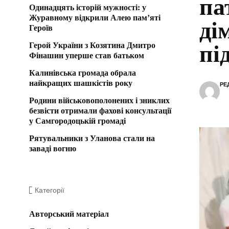
па
Одинадцять історій мужності: у
Журавному відкрили Алею пам’яті
ді
Героїв
Герой України з Козятина Дмитро
пі
Фінашин уперше став батьком
Калинівська громада обрала
найкращих шашкістів року
РЕ
Родини військовополонених і зниклих
безвісти отримали фахові консультації
у Самгородоцькій громаді
Рятувальники з Уланова стали на
заваді вогню
Категорії
Авторський матеріал