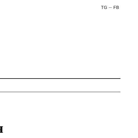
TG
FB
я