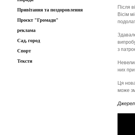
Після в
Привітання та поздоровлення
Вісім м
Проєкт "Громади"
подолат
реклама
Здавало
Сад, город
випробу
з патро
Спорт
Тексти
Невелик
них пр
Ця нова
може зм
Джерел