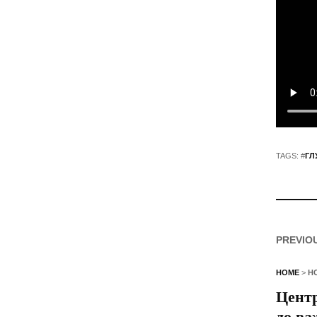
TAGS: #
ГЛ
PREVIO
HOME
>
Н
Центр
до ва