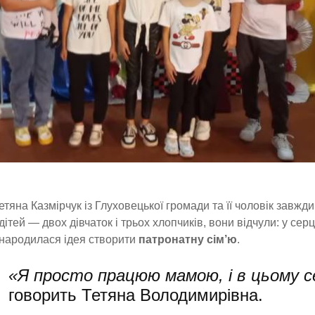
етяна Казмірчук із Глуховецької громади та її чоловік завж
дітей — двох дівчаток і трьох хлопчиків, вони відчули: у серц
народилася ідея створити
патронатну сім’ю
.
«Я просто працюю мамою, і в цьому 
говорить Тетяна Володимирівна.