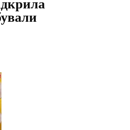
відкрила
бували