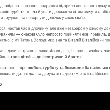
ідповідного навчання подружжя відкрило двері свого дому 
ісяців турботи, тепла й уваги допомогли дітям відчути стабільн
и труднощі та повернути донечок у свою сім’ю.
ся, настав час відпочинку, але вже незабаром у їхньому до
ванням — юнакові було непросто прийняти нові правила, до
натної сім’ї Тетяна Володимирівна та Віталій Віталійович п
а відпустка тривала лише кілька днів, і знову — дзвінок, зно
ийшли
троє дітей — дві сестрички й братик
.
 історія — про
любов, турботу та безмежне батьківське 
інювати дитячі долі та дарувати надію тим, хто її найбільше
о