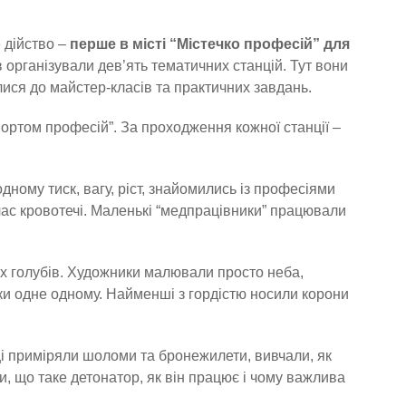
е дійство –
перше в місті “Містечко професій” для
в організували дев’ять тематичних станцій. Тут вони
лися до майстер-класів та практичних завдань.
портом професій”. За проходження кожної станції –
одному тиск, вагу, ріст, знайомились із професіями
 час кровотечі. Маленькі “медпрацівники” працювали
.
х голубів. Художники малювали просто неба,
ки одне одному. Найменші з гордістю носили корони
ці приміряли шоломи та бронежилети, вивчали, як
, що таке детонатор, як він працює і чому важлива