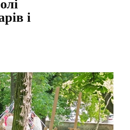
олі
рів і