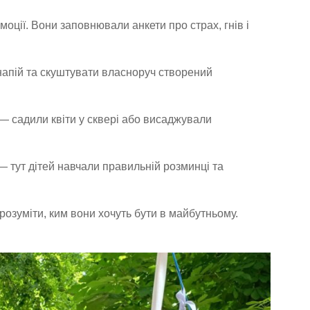
емоції. Вони заповнювали анкети про страх, гнів і
 напій та скуштувати власноруч створений
— садили квіти у сквері або висаджували
 тут дітей навчали правильній розминці та
зрозуміти, ким вони хочуть бути в майбутньому.