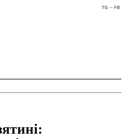
TG
FB
зятині: