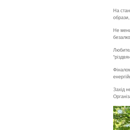
На стан
образи,
Не менш
безалко
Любите
“різдвя
Фіналом
енергій
Захід н
Організ