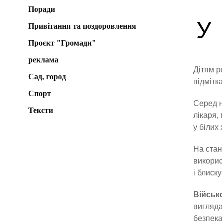
Поради
У
Привітання та поздоровлення
Проєкт "Громади"
реклама
Дітям р
Сад, город
відмітк
Спорт
Серед 
Тексти
лікаря,
у білих
На стан
викорис
і блиску
Військ
вигляда
безпека 