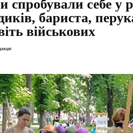
ти спробували себе у р
диків, бариста, перука
віть військових
ДАКЦІЯ