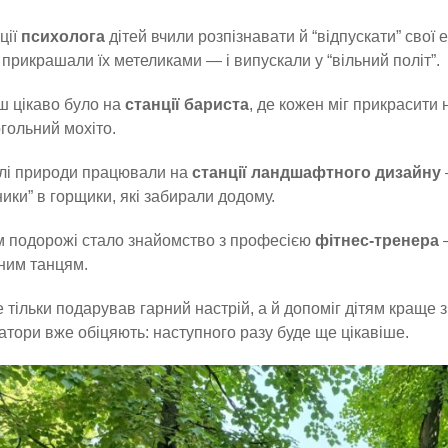
ції
психолога
дітей вчили розпізнавати й “відпускати” свої 
 прикрашали їх метеликами — і випускали у “вільний політ”.
 цікаво було на
станції бариста
, де кожен міг прикрасити
гольний мохіто.
лі природи працювали на
станції ландшафтного дизайну
ники” в горщики, які забирали додому.
 подорожі стало знайомство з професією
фітнес-тренера
—
ним танцям.
е тільки подарував гарний настрій, а й допоміг дітям краще 
атори вже обіцяють: наступного разу буде ще цікавіше.