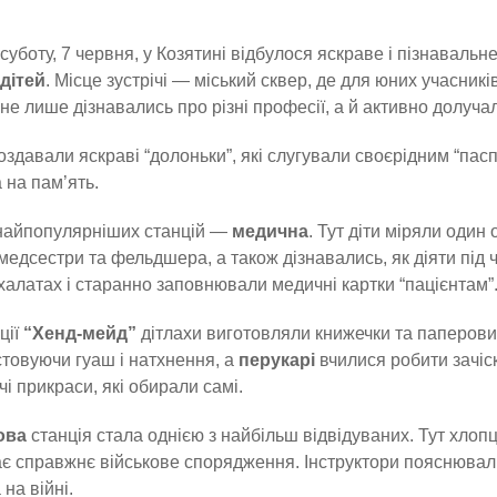
суботу, 7 червня, у Козятині відбулося яскраве і пізнавальн
дітей
. Місце зустрічі — міський сквер, де для юних учасникі
не лише дізнавались про різні професії, а й активно долуча
оздавали яскраві “долоньки”, які слугували своєрідним “пас
а на пам’ять.
найпопулярніших станцій —
медична
. Тут діти міряли один 
 медсестри та фельдшера, а також дізнавались, як діяти під
 халатах і старанно заповнювали медичні картки “пацієнтам”
ції
“Хенд-мейд”
дітлахи виготовляли книжечки та паперови
товуючи гуаш і натхнення, а
перукарі
вчилися робити зачіс
чі прикраси, які обирали самі.
ова
станція стала однією з найбільш відвідуваних. Тут хлоп
є справжнє військове спорядження. Інструктори пояснювали
на війні.