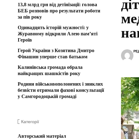
ді
13,8 млрд грн від детінізації: голова
БЕБ розповів про результати роботи
ме
за пів року
Одинадцять історій мужності: у
на
Журавному відкрили Алею пам’яті
Героїв
Герой України з Козятина Дмитро
РЕ
Фінашин уперше став батьком
Калинівська громада обрала
найкращих шашкістів року
Родини військовополонених і зниклих
безвісти отримали фахові консультації
у Самгородоцькій громаді
Категорії
Авторський матеріал