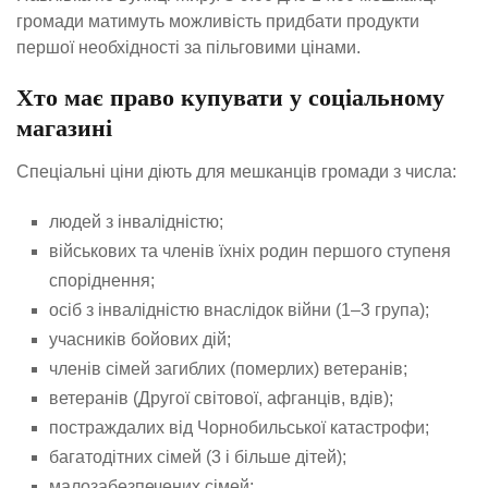
громади матимуть можливість придбати продукти
першої необхідності за пільговими цінами.
Хто має право купувати у соціальному
магазині
Спеціальні ціни діють для мешканців громади з числа:
людей з інвалідністю;
військових та членів їхніх родин першого ступеня
споріднення;
осіб з інвалідністю внаслідок війни (1–3 група);
учасників бойових дій;
членів сімей загиблих (померлих) ветеранів;
ветеранів (Другої світової, афганців, вдів);
постраждалих від Чорнобильської катастрофи;
багатодітних сімей (3 і більше дітей);
малозабезпечених сімей;