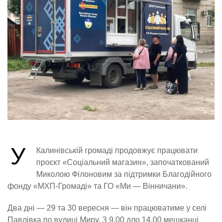
У
Калинівській громаді продовжує працювати
проєкт «Соціальний магазин», започаткований
Миколою Філоновим за підтримки Благодійного
фонду «МХП-Громаді» та ГО «Ми — Вінничани».
Два дні — 29 та 30 вересня — він працюватиме у селі
Павлівка по вулиці Миру. З 9.00 дло 14.00 мешканці