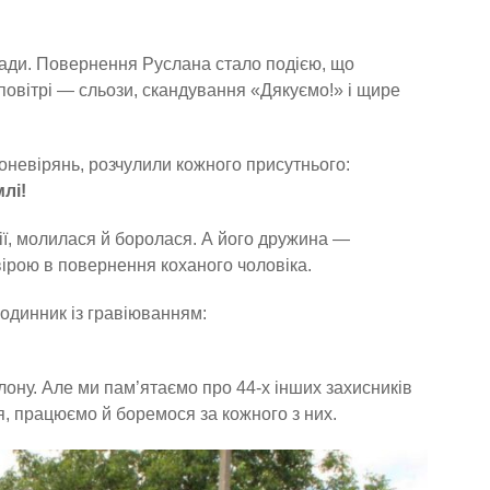
влади. Повернення Руслана стало подією, що
повітрі — сльози, скандування «Дякуємо!» і щире
оневірянь, розчулили кожного присутнього:
лі!
дії, молилася й боролася. А його дружина —
вірою в повернення коханого чоловіка.
одинник із гравіюванням:
ону. Але ми пам’ятаємо про 44-х інших захисників
я, працюємо й боремося за кожного з них.