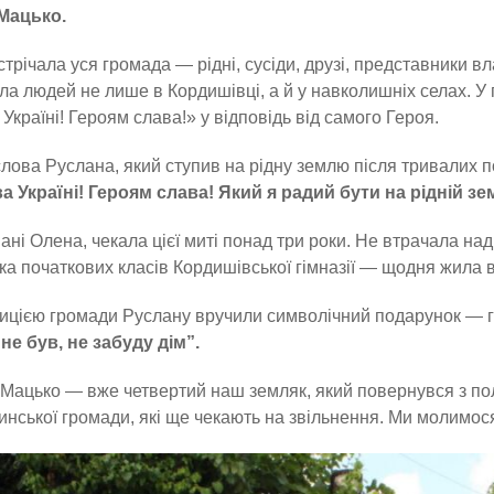
Мацько.
стрічала уся громада — рідні, сусіди, друзі, представники 
ла людей не лише в Кордишівці, а й у навколишніх селах. У 
Україні! Героям слава!» у відповідь від самого Героя.
лова Руслана, який ступив на рідну землю після тривалих п
 Україні! Героям слава! Який я радий бути на рідній зем
ані Олена, чекала цієї миті понад три роки. Не втрачала на
ка початкових класів Кордишівської гімназії — щодня жила 
ицією громади Руслану вручили символічний подарунок — г
 не був, не забуду дім”.
Мацько — вже четвертий наш земляк, який повернувся з пол
тинської громади, які ще чекають на звільнення. Ми молимос