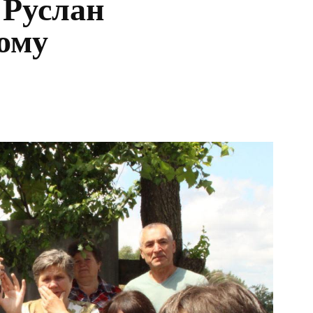
 Руслан
ому