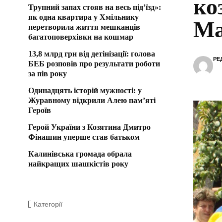
ко
Трупний запах стояв на весь під’їзд»:
як одна квартира у Хмільнику
Ма
перетворила життя мешканців
багатоповерхівки на кошмар
13,8 млрд грн від детінізації: голова
РЕ
БЕБ розповів про результати роботи
за пів року
Одинадцять історій мужності: у
Журавному відкрили Алею пам’яті
Героїв
Герой України з Козятина Дмитро
Фінашин уперше став батьком
Калинівська громада обрала
найкращих шашкістів року
Категорії