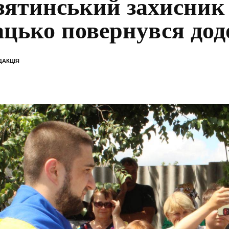
зятинський захисник
цько повернувся дод
ДАКЦІЯ