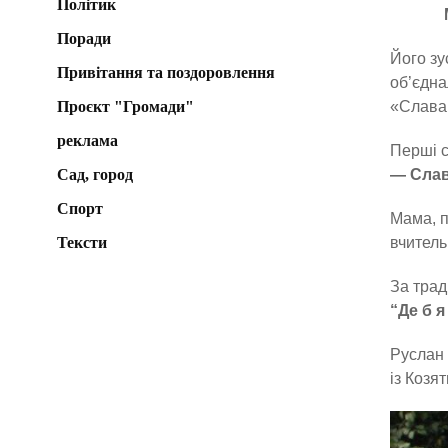
Політик
Поради
Його зу
Привітання та поздоровлення
об’єдна
Проєкт "Громади"
«Слава 
реклама
Перші с
Сад, город
— Слава
Спорт
Мама, п
Тексти
вчитель
За трад
“Де б я
Руслан 
із Козя