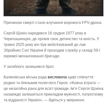
Причиною смерті стало влучання ворожого FPV-дрона.
Сергій Щокін народився 16 грудня 1977 року в
Черепашинцях, де провів своє дитинство та юність. У
травні 2025 року він був мобілізований до лав
Збройних Сил України й проходив службу у складі 59-ї
окремої механізованої бригади.
У загиблого залишився брат.
Калинівська міська рада
висловила
щирі співчуття
родині та близьким полеглого Героя. «Кожна втрата —
це незагойна рана для всієї громади. Ім’я Сергія Щокіна
назавжди залишиться прикладом мужності, патріотизму
та відданості Україні», — йдеться у зверненні.