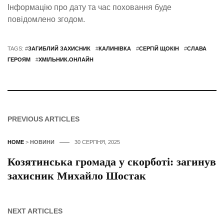
Інформацію про дату та час поховання буде
повідомлено згодом.
TAGS: #
ЗАГИБЛИЙ ЗАХИСНИК
#
КАЛИНІВКА
#
СЕРГІЙ ЩОКІН
#
СЛАВА
ГЕРОЯМ
#
ХМІЛЬНИК.ОНЛАЙН
PREVIOUS ARTICLES
HOME
>
НОВИНИ
30 СЕРПНЯ, 2025
Козятинська громада у скорботі: загинув
захисник Михайло Шостак
NEXT ARTICLES