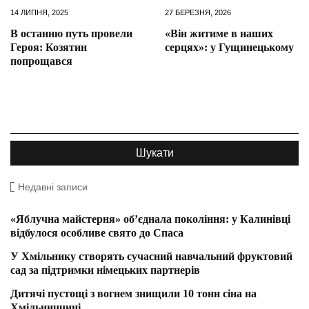
14 ЛИПНЯ, 2025
27 БЕРЕЗНЯ, 2026
В останню путь провели
«Він житиме в наших
Героя: Козятин
серцях»: у Гущинецькому
попрощався
Недавні записи
«Яблучна майстерня» об’єднала покоління: у Калинівці
відбулося особливе свято до Спаса
У Хмільнику створять сучасний навчальний фруктовий
сад за підтримки німецьких партнерів
Дитячі пустощі з вогнем знищили 10 тонн сіна на
Хмільниччині