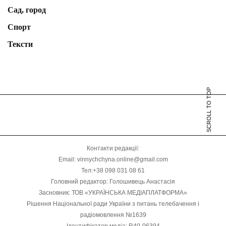
Сад, город
Спорт
Тексти
SCROLL TO TOP
Контакти редакції:
Email: vinnychchyna.online@gmail.com
Тел:+38 098 031 08 61
Головний редактор: Голошивець Анастасія
Засновник: ТОВ «УКРАЇНСЬКА МЕДІАПЛАТФОРМА»
Рішення Національної ради України з питань телебачення і
радіомовлення №1639
Ідентифікатор медіа: R40-06394