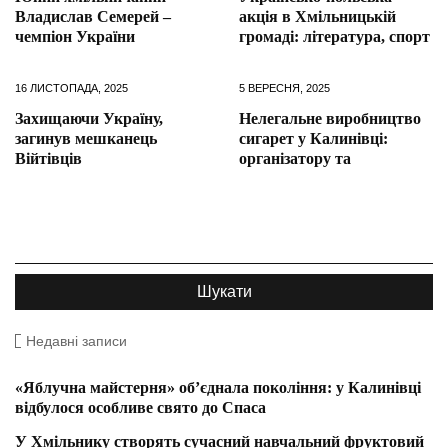
Владислав Семерей –
акція в Хмільницькій
чемпіон України
громаді: література, спорт
16 ЛИСТОПАДА, 2025
5 ВЕРЕСНЯ, 2025
Захищаючи Україну,
Нелегальне виробництво
загинув мешканець
сигарет у Калинівці:
Війтівців
організатору та
Недавні записи
«Яблучна майстерня» об’єднала покоління: у Калинівці
відбулося особливе свято до Спаса
У Хмільнику створять сучасний навчальний фруктовий