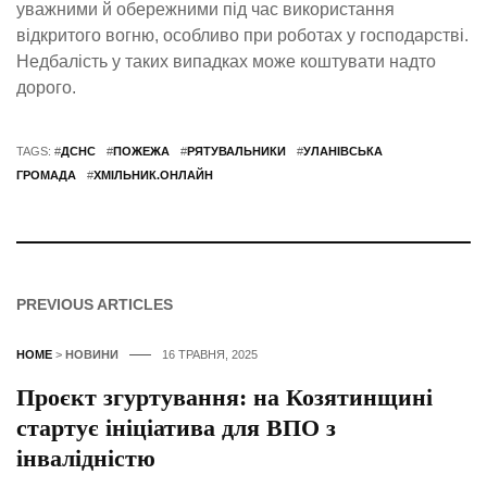
уважними й обережними під час використання
відкритого вогню, особливо при роботах у господарстві.
Недбалість у таких випадках може коштувати надто
дорого.
TAGS: #
ДСНС
#
ПОЖЕЖА
#
РЯТУВАЛЬНИКИ
#
УЛАНІВСЬКА
ГРОМАДА
#
ХМІЛЬНИК.ОНЛАЙН
PREVIOUS ARTICLES
HOME
>
НОВИНИ
16 ТРАВНЯ, 2025
Проєкт згуртування: на Козятинщині
стартує ініціатива для ВПО з
інвалідністю