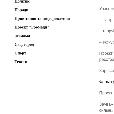
Політик
Учасник
Поради
Привітання та поздоровлення
– зустр
Проєкт "Громади"
– творч
реклама
– екску
Сад, город
Спорт
Проєкт 
реєстра
Тексти
Зареєст
Форма у
Проєкт 
Зауважи
сильні»