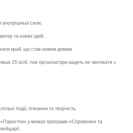
я внутрішньої сили;
витку та нових ідей;
знати край, що став новим домом.
ише 25 осіб, тож організатори радять не зволікати з
ільні події, пізнання та творчість.
ГО «Паросток» у межах програми «Спроможні та
вейцарії.