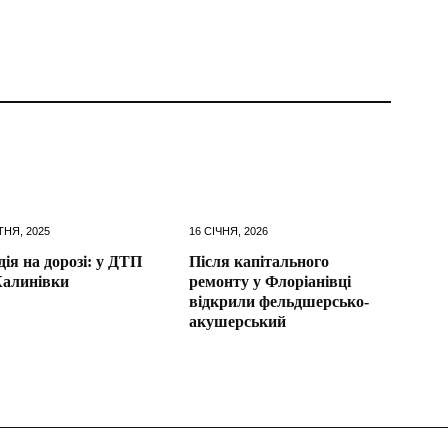
ТНЯ, 2025
16 СІЧНЯ, 2026
дія на дорозі: у ДТП
Після капітального
Калинівки
ремонту у Флоріанівці
відкрили фельдшерсько-
акушерський