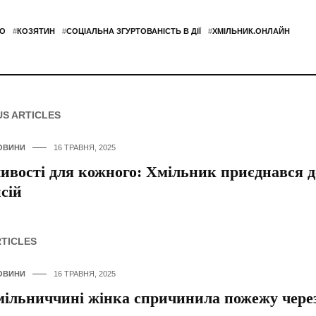
О
#
КОЗЯТИН
#
СОЦІАЛЬНА ЗГУРТОВАНІСТЬ В ДІЇ
#
ХМІЛЬНИК.ОНЛАЙН
US ARTICLES
ОВИНИ
16 ТРАВНЯ, 2025
вості для кожного: Хмільник приєднався д
сій
RTICLES
ОВИНИ
16 ТРАВНЯ, 2025
ільниччині жінка спричинила пожежу через