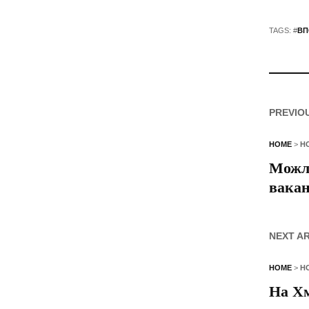
TAGS: #
ВП
PREVIO
HOME
>
Н
Можли
вакан
NEXT A
HOME
>
Н
На Хм