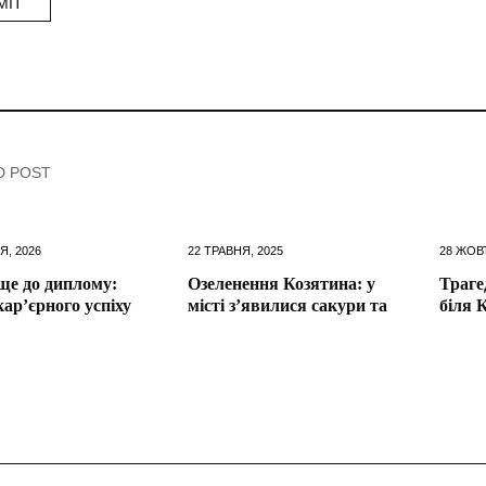
D POST
Я, 2026
22 ТРАВНЯ, 2025
28 ЖОВ
ще до диплому:
Озеленення Козятина: у
Траге
кар’єрного успіху
місті з’явилися сакури та
біля 