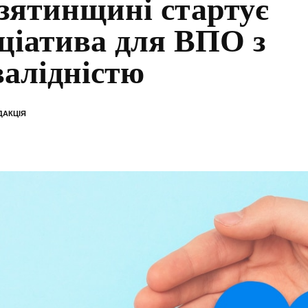
зятинщині стартує
іціатива для ВПО з
валідністю
ДАКЦІЯ