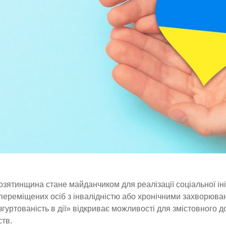
озятинщина стане майданчиком для реалізації соціальної ін
переміщених осіб з інвалідністю або хронічними захворюван
згуртованість в дії» відкриває можливості для змістовного д
тв.