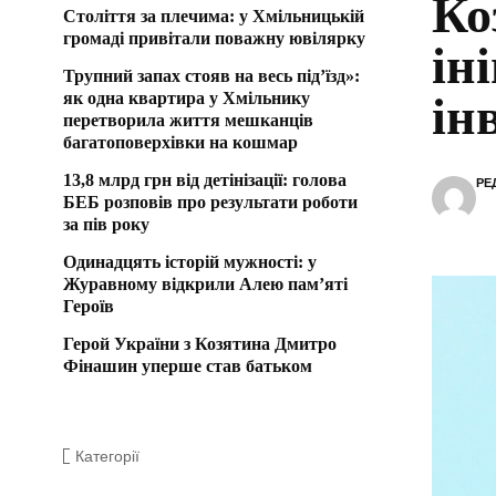
Ко
Століття за плечима: у Хмільницькій
громаді привітали поважну ювілярку
ін
Трупний запах стояв на весь під’їзд»:
як одна квартира у Хмільнику
ін
перетворила життя мешканців
багатоповерхівки на кошмар
13,8 млрд грн від детінізації: голова
РЕ
БЕБ розповів про результати роботи
за пів року
Одинадцять історій мужності: у
Журавному відкрили Алею пам’яті
Героїв
Герой України з Козятина Дмитро
Фінашин уперше став батьком
Категорії