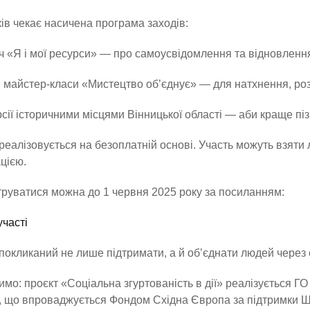
ів чекає насичена програма заходів:
іч «Я і мої ресурси» — про самоусвідомлення та відновленн
і майстер-класи «Мистецтво об’єднує» — для натхнення, роз
рсії історичними місцями Вінницької області — аби краще пі
реалізовується на безоплатній основі. Участь можуть взяти л
цією.
руватися можна до 1 червня 2025 року за посиланням:
часті
покликаний не лише підтримати, а й об’єднати людей через сп
мо: проєкт «Соціальна згуртованість в дії» реалізується 
, що впроваджується Фондом Східна Європа за підтримки Ш