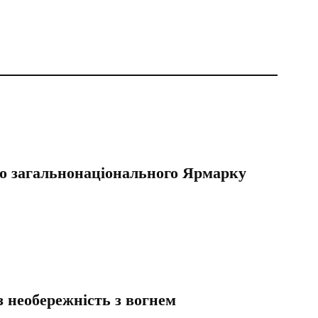
о загальнонаціонального Ярмарку
 необережність з вогнем