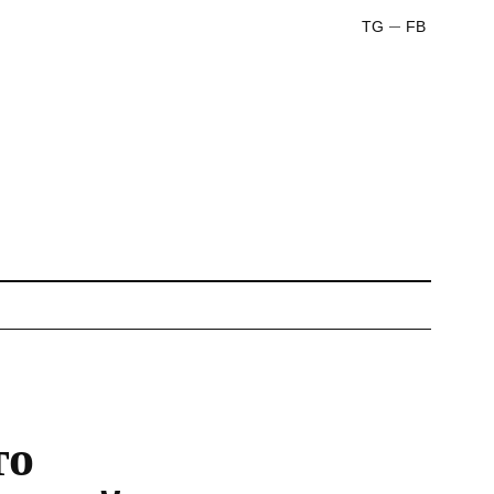
TG
FB
то