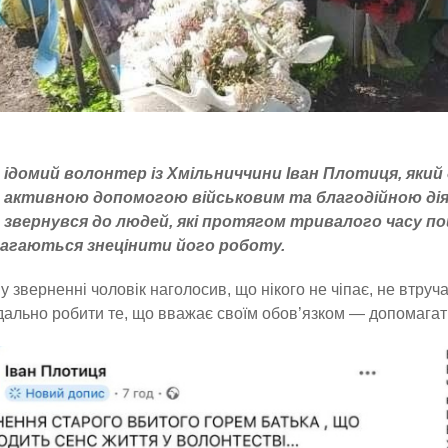
ідомий волонтер із Хмільниччини Іван Плотиця, який
активною допомогою військовим та благодійною діял
звернувся до людей, які протягом тривалого часу 
агаються знецінити його роботу.
у зверненні чоловік наголосив, що нікого не чіпає, не втруч
дально робити те, що вважає своїм обов’язком — допомагати