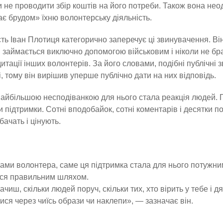
 не проводити збір коштів на його потреби. Також вона не
є брудом» їхню волонтерську діяльність.
ть Іван Плотиця категорично заперечує ці звинувачення. Ві
 займається виключно допомогою військовим і ніколи не бра
итації інших волонтерів. За його словами, подібні публічні
і, тому він вирішив уперше публічно дати на них відповідь.
айбільшою несподіванкою для нього стала реакція людей. 
 підтримки. Сотні вподобайок, сотні коментарів і десятки п
бачать і цінують.
ами волонтера, саме ця підтримка стала для нього потужни
ься правильним шляхом.
ачиш, скільки людей поруч, скільки тих, хто вірить у тебе і
ися через чиїсь образи чи наклепи», — зазначає він.