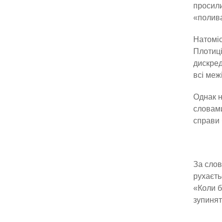
просили
«полива
Натоміс
Плотиці
дискред
всі меж
Однак н
словами
справи 
За слов
рухаєт
«Коли б
зупинят