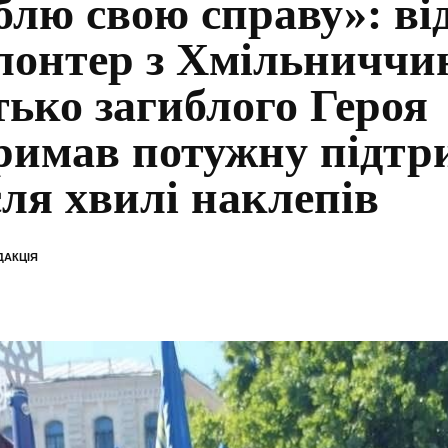
блю свою справу»: ві
лонтер з Хмільниччи
тько загиблого Героя
римав потужну підтр
сля хвилі наклепів
ДАКЦІЯ