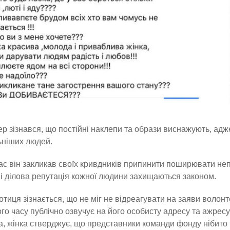
р зізнався, що постійні наклепи та образи виснажують, адже
ьніших людей.
с він закликав своїх кривдників припинити поширювати не
ь і ділова репутація кожної людини захищаються законом.
отиця зізнається, що не міг не відреагувати на заяви волонт
го часу публічно озвучує на його особисту адресу та ажрес
, жінка стверджує, що представники команди фонду нібито 