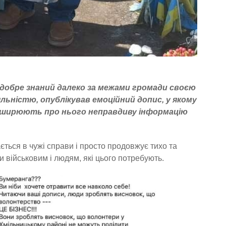
 добре знаний далеко за межами громади своєю
ьністю, опублікував емоційний допис, у якому
поширюють про нього неправдиву інформацію
ається в чужі справи і просто продовжує тихо та
 військовим і людям, які цього потребують.