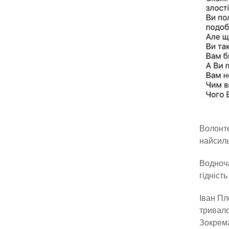
Волонте
найсил
Водноча
гідніст
Іван Пл
тривало
Зокрема