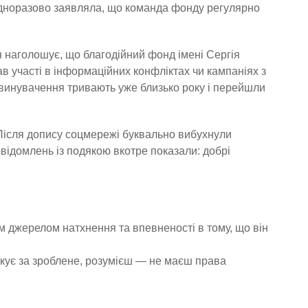
одноразово заявляла, що команда фонду регулярно
н наголошує, що благодійний фонд імені Сергія
в участі в інформаційних конфліктах чи кампаніях з
 звинувачення тривають уже близько року і перейшли
Після допису соцмережі буквально вибухнули
овідомлень із подякою вкотре показали: добрі
м джерелом натхнення та впевненості в тому, що він
 дякує за зроблене, розумієш — не маєш права