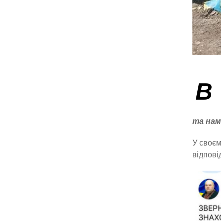
В
та нам
У своєм
відпові