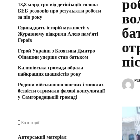
ро
13,8 млрд грн від детінізації: голова
БЕБ розповів про результати роботи
во
за пів року
Одинадцять історій мужності: у
ба
Журавному відкрили Алею пам’яті
Героїв
от
Герой України з Козятина Дмитро
пі
Фінашин уперше став батьком
Калинівська громада обрала
найкращих шашкістів року
РЕ
Родини військовополонених і зниклих
безвісти отримали фахові консультації
у Самгородоцькій громаді
Категорії
Авторський матеріал