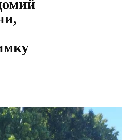
домий
ни,
имку