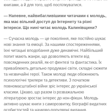
книгами, а й для того, щоб поспілкуватися.
— Напевне, найвибагливішими читачами є молодь,
яка має вільний доступ до Інтернету та різні
інтереси. Що нині читає молодь Калинівщини?
— Сучасна молодь — це покоління, яке постійно шукає
нові знання та емоції. За нашими спостереженнями,
їхні читацькі вподобання дуже динамічні. Найбільший
попит мають жанри, що дозволяють втекти від
повсякденних реалій, як-от фентезі та фантастика. Їх
приваблюють детально продумані світи, складні сюжети
та незвичайні герої. Також молоді люди обожнюють
психологічні трилери та детективи. З початком
повномасштабної війни зріс інтерес до української
класики. Цікаво, що разом із розважальною
літературою зростає інтерес до нон-фікшн. Молодь
активно шукає книги з саморозвитку, біографії видатних
особистостей та науково-популярні видання.