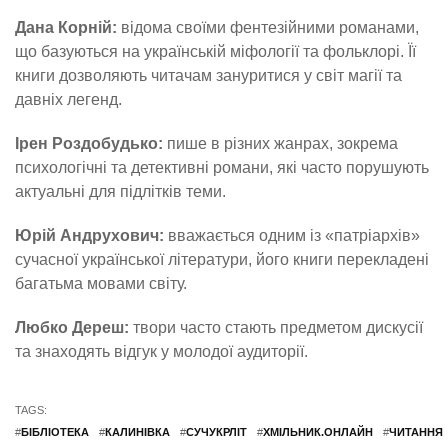
Дана Корній:
відома своїми фентезійними романами,
що базуються на українській міфології та фольклорі. Її
книги дозволяють читачам зануритися у світ магії та
давніх легенд.
Ірен Роздобудько:
пише в різних жанрах, зокрема
психологічні та детективні романи, які часто порушують
актуальні для підлітків теми.
Юрій Андрухович:
вважається одним із «патріархів»
сучасної української літератури, його книги перекладені
багатьма мовами світу.
Любко Дереш:
твори часто стають предметом дискусії
та знаходять відгук у молодої аудиторії.
TAGS:
#
БІБЛІОТЕКА
#
КАЛИНІВКА
#
СУЧУКРЛІТ
#
ХМІЛЬНИК.ОНЛАЙН
#
ЧИТАННЯ