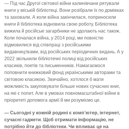
— Під час Другої світової війни калинівчани рятували
книги у міській бібліотеці. Вони розібрали їх по домівках
та заховали. А коли війна закінчилася, поприносили
книги й бібліотека відновила свою роботу. Бібліотека
вижила й російські загарбники не здолають нас також.
Коли почалася війна, у 2014 році, ми повністю
відмовилися від співпраці з російськими
видавництвами, від російських періодичних видань. А у
2022 звільнили бібліотечні полиці від російських
класиків, поетів та письменників. Намагаємося
поповнити книжковий фонд українськими авторами та
світовою класикою. Звичайно, хотілося б мати
можливість закуповувати більше нових сучасних книг,
на які є попит. Але в умовах повномасштабної війни в
пріоритеті допомога армії й ми розуміємо це.
— Сьогодні у кожній родині є комп’ютер, інтернет,
сучасні гаджети. Щоб отримати інформацію, не
потрібно йти до бібліотеки. Чи впливає це на