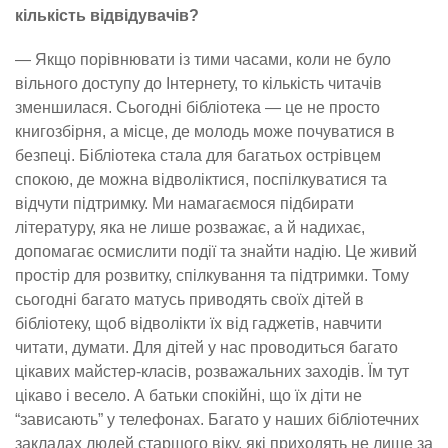
кількість відвідувачів?
— Якщо порівнювати із тими часами, коли не було
вільного доступу до Інтернету, то кількість читачів
зменшилася. Сьогодні бібліотека — це не просто
книгозбірня, а місце, де молодь може почуватися в
безпеці. Бібліотека стала для багатьох острівцем
спокою, де можна відволіктися, поспілкуватися та
відчути підтримку. Ми намагаємося підбирати
літературу, яка не лише розважає, а й надихає,
допомагає осмислити події та знайти надію. Це живий
простір для розвитку, спілкування та підтримки. Тому
сьогодні багато матусь приводять своїх дітей в
бібліотеку, щоб відволікти їх від гаджетів, навчити
читати, думати. Для дітей у нас проводиться багато
цікавих майстер-класів, розважальних заходів. Їм тут
цікаво і весело. А батьки спокійні, що їх діти не
“зависають” у телефонах. Багато у наших бібліотечних
закладах людей старшого віку, які приходять не лише за