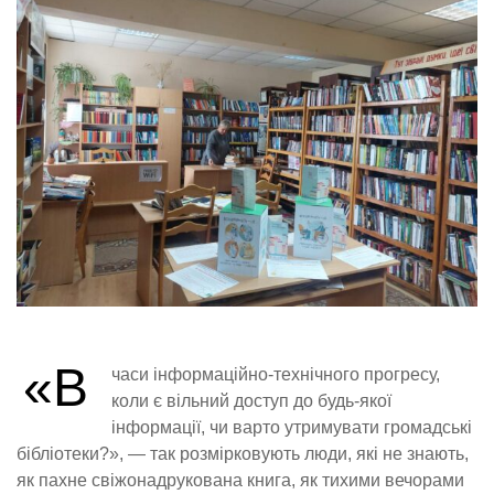
«В
часи інформаційно-технічного прогресу,
коли є вільний доступ до будь-якої
інформації, чи варто утримувати громадські
бібліотеки?», — так розмірковують люди, які не знають,
як пахне свіжонадрукована книга, як тихими вечорами