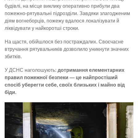
будівлі, на місце виклику оперативно прибули два
пожежно-рятувальні підрозділи. Завдяки злагодженим
діям вогнеборців, пожежу вдалося локалізувати й
ліквідувати у найкоротші строки.
На щастя, обійшлося без постраждалих. Своєчасне
втручання рятувальників дозволило уникнути значних
збитків.
У ДСНС наголошують:
дотримання елементарних
правил пожежної безпеки — це найпростіший
спосіб уберегти себе, своїх близьких і майно від
біди.