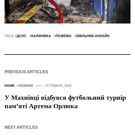
TAGS: #
ДСНС
#
КАЛИНІВКА
#
ПОЖЕЖА
#
ХМІЛЬНИК.ОНЛАЙН
PREVIOUS ARTICLES
HOME
>
НОВИНИ
13 ТРАВНЯ, 2025
У Махнівці відбувся футбольний турнір
пам’яті Артема Орлюка
NEXT ARTICLES