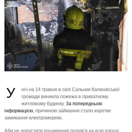
У
ніч на 14 травня в селі Сальник Калинівської
громади виникла пожежа в приватному
житловому будинку.
За попередньою
інформацією
, причиною займання стало коротке
замикання електромережі.
Аби не допустити поширення полум’я на всю площу