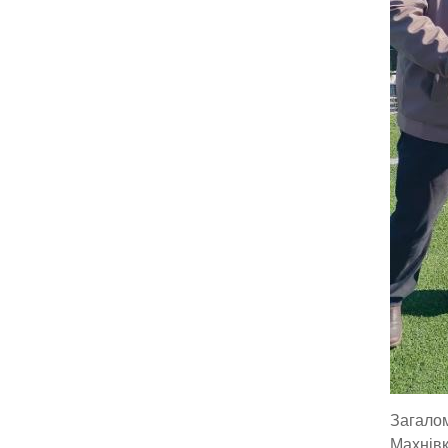
Загалом
Махнівк