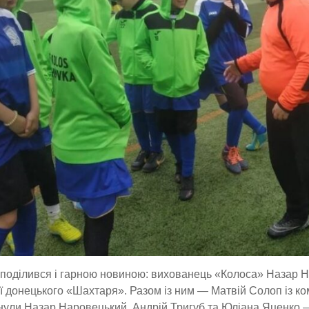
поділився і гарною новиною: вихованець «Колоса» Назар Н
ї донецького «Шахтаря». Разом із ним — Матвій Солоп із ко
ули Назар Наровецький, Андрій Тригуб та Юліана Яценко — 