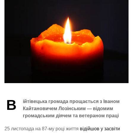
В
ійтівецька громада прощається з Іваном
Кайтановичем Лозінським — відомим
громадським діячем та ветераном праці
25 листопада на 87-му році життя
відійшов у засвіти