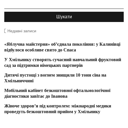
Недавні записи
«Яблучна майстерня» об’єднала покоління: у Калинівці
відбулося особливе свято до Спаса
У Хмільнику створять сучасний навчальний фруктовий
сад за підтримки німецьких партнерів
Дитячі пустощі з вогнем знищили 10 тонн сіна на
Хмільниччині
Мобільний кабінет безкоштовної офтальмологічної
діагностики завітає до Іванова
Жіноче здоров’я під контролем: міжнародні медики
проведуть безкоштовний прийом у Хмільнику