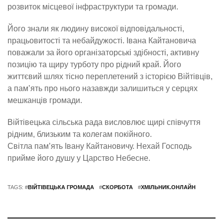
розвиток місцевої інфраструктури та громади.
Його знали як людину високої відповідальності,
працьовитості та небайдужості. Івана Кайтановича
поважали за його організаторські здібності, активну
позицію та щиру турботу про рідний край. Його
життєвий шлях тісно переплетений з історією Війтівців,
а пам’ять про нього назавжди залишиться у серцях
мешканців громади.
Війтівецька сільська рада висловлює щирі співчуття
рідним, близьким та колегам покійного.
Світла пам’ять Івану Кайтановичу. Нехай Господь
прийме його душу у Царство Небесне.
TAGS: #
ВІЙТІВЕЦЬКА ГРОМАДА
#
СКОРБОТА
#
ХМІЛЬНИК.ОНЛАЙН