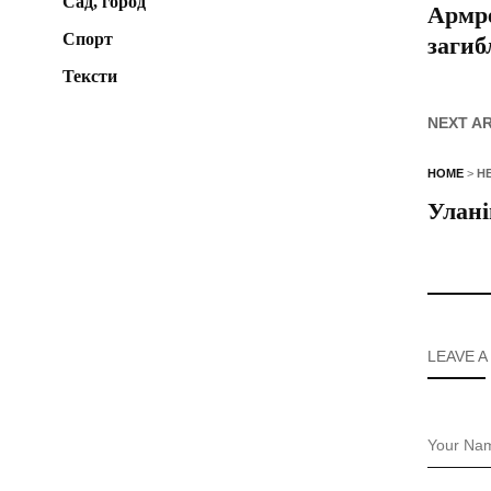
Сад, город
Армре
Спорт
загиб
Тексти
NEXT A
HOME
>
Н
Улані
LEAVE A