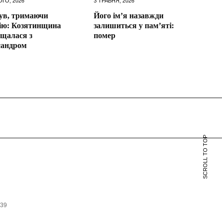
ОГО, 2026
3 ТРАВНЯ, 2026
ув, тримаючи
Його ім’я назавжди
ію: Козятинщина
залишиться у пам’яті:
щалася з
помер
сандром
SCROLL TO TOP
639