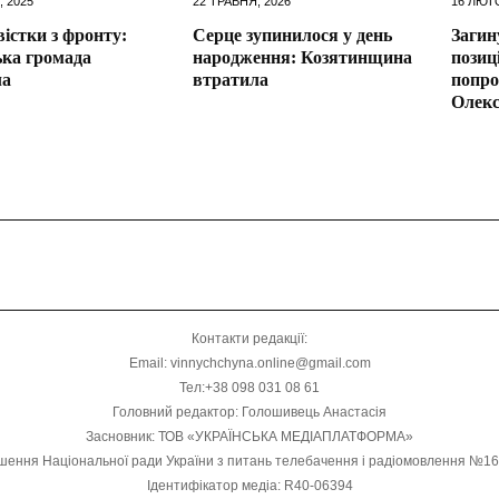
, 2025
22 ТРАВНЯ, 2026
16 ЛЮТ
вістки з фронту:
Серце зупинилося у день
Загин
ька громада
народження: Козятинщина
позиц
ла
втратила
попро
Олек
Контакти редакції:
Email: vinnychchyna.online@gmail.com
Тел:+38 098 031 08 61
Головний редактор: Голошивець Анастасія
Засновник: ТОВ «УКРАЇНСЬКА МЕДІАПЛАТФОРМА»
шення Національної ради України з питань телебачення і радіомовлення №1
Ідентифікатор медіа: R40-06394