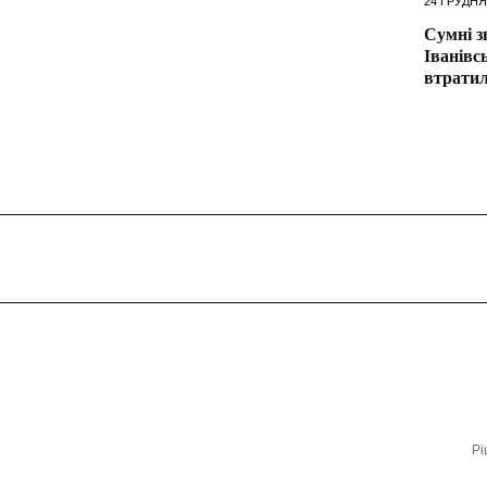
24 ГРУДНЯ
Сумні з
Іванівс
втрати
Рі