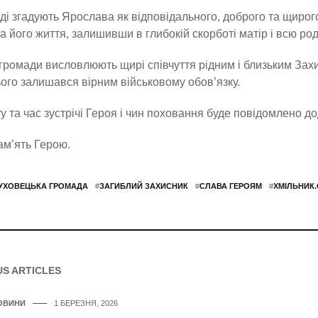
ді згадують Ярослава як відповідального, доброго та щирого 
а його життя, залишивши в глибокій скорботі матір і всю род
громади висловлюють щирі співчуття рідним і близьким Захис
ого залишався вірним військовому обов’язку.
у та час зустрічі Героя і чин поховання буде повідомлено д
ам’ять Герою.
УХОВЕЦЬКА ГРОМАДА
#
ЗАГИБЛИЙ ЗАХИСНИК
#
СЛАВА ГЕРОЯМ
#
ХМІЛЬНИК
US ARTICLES
ОВИНИ
1 БЕРЕЗНЯ, 2026