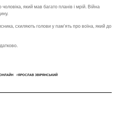
чоловіка, який мав багато планів і мрій. Війна
ину.
ника, схиляють голови у пам’ять про воїна, який до
одатково.
.ОНЛАЙН
#
ЯРОСЛАВ ЗВІРЯНСЬКИЙ