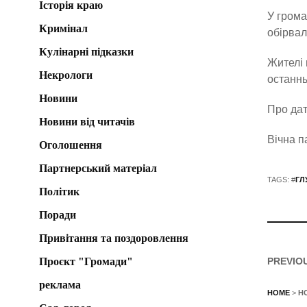
Історія краю
У грома
Кримінал
обірвал
Кулінарні підказки
Жителі 
Некрологи
останнь
Новини
Про дат
Новини від читачів
Вічна п
Оголошення
Партнерський матеріал
TAGS: #
ГЛ
Політик
Поради
Привітання та поздоровлення
Проєкт "Громади"
PREVIO
реклама
HOME
>
Н