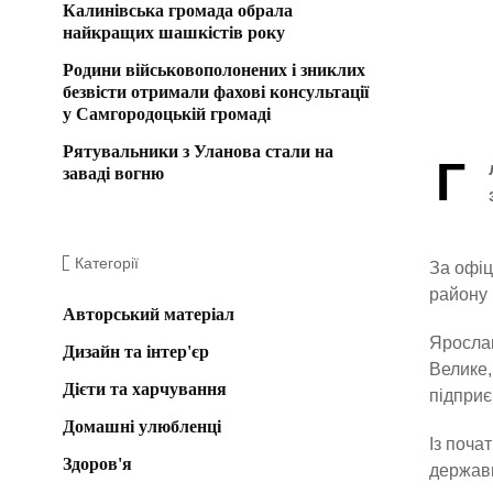
Калинівська громада обрала
найкращих шашкістів року
Родини військовополонених і зниклих
безвісти отримали фахові консультації
у Самгородоцькій громаді
Рятувальники з Уланова стали на
Г
заваді вогню
Категорії
За офіц
району 
Авторський матеріал
Ярослав
Дизайн та інтер'єр
Велике,
Дієти та харчування
підприє
Домашні улюбленці
Із поча
Здоров'я
держав