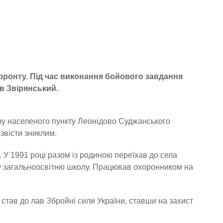
фронту. Під час виконання бойового завдання
в Звірянський.
изу населеного пункту Леонідово Суджанського
звісти зниклим.
 У 1991 році разом із родиною переїхав до села
ку загальноосвітню школу. Працював охоронником на
став до лав Збройні сили України, ставши на захист