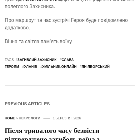
полеглого Захисника.
Про маршрут та час зустрічі Героя буде повідомлено
додатково.
Вічна та світла пам’ять воїну.
TAGS: #
ЗАГИБЛИЙ ЗАХИСНИК
#
СЛАВА
ГЕРОЯМ
#
УЛАНІВ
#
ХМІЛЬНИК.ОНЛАЙН
#
ЯН ЯВОРСЬКИЙ
PREVIOUS ARTICLES
HOME
>
НЕКРОЛОГИ
1 БЕРЕЗНЯ, 2026
Після тривалого часу безвісти
підтверджено загибель воїна з