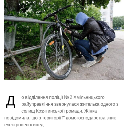
Д
о відділення поліції № 2 Хмільницького
райуправління звернулася жителька одного з
селищ Козятинської громади. Жінка
повідомила, що з території її домогосподарства зник
електровелосипед.