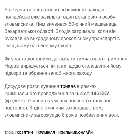
У результаті оперативно-розшукових заходів
поліцейські вже за кілька годин встановили особу
зловмисника. Ним виявився 50-річний мешканець
Закарпатської області. Злодія затримали, коли він
рухався на викраденому двоколісному транспорті в
сусідньому населеному пункті.
Фігуранта доставили до кімнати тимчасового тримання.
Наразі вирішується питання щодо оголошення йому
підозри та обрання запобіжного заходу.
Досудове розслідування
триває
в рамках
кримінального провадження за
ч. 4 ст. 185 ККУ
(крадіжка, вчинена в умовах воєнного стану або
повторно). Згідно з чинним законодавством,
зловмиснику загрожує до 8 років позбавлення волі.
TAGS: #
КОЗЯТИН
#
КРИМІНАЛ
#
ХМІЛЬНИК.ОНЛАЙН