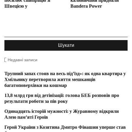
посилює співпрацю зі
калинівчани придбали
Швецією у
Bandera Power
Недавні записи
Трупний запах стояв на весь під’їзд»: як одна квартира у
Хмільнику перетворила життя мешканців
багатоповерхівки на кошмар
13,8 млрд грн від детінізації: голова БЕБ розповів про
результати роботи за пів року
Одинадцять історій мужності: у Журавному відкрили
Алею пам’яті Героїв
Герой України з Козятина Дмитро Фінашин уперше став