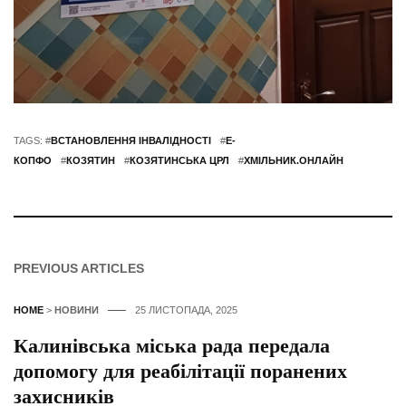
TAGS: #
ВСТАНОВЛЕННЯ ІНВАЛІДНОСТІ
#
Е-
КОПФО
#
КОЗЯТИН
#
КОЗЯТИНСЬКА ЦРЛ
#
ХМІЛЬНИК.ОНЛАЙН
PREVIOUS ARTICLES
HOME
>
НОВИНИ
25 ЛИСТОПАДА, 2025
Калинівська міська рада передала
допомогу для реабілітації поранених
захисників