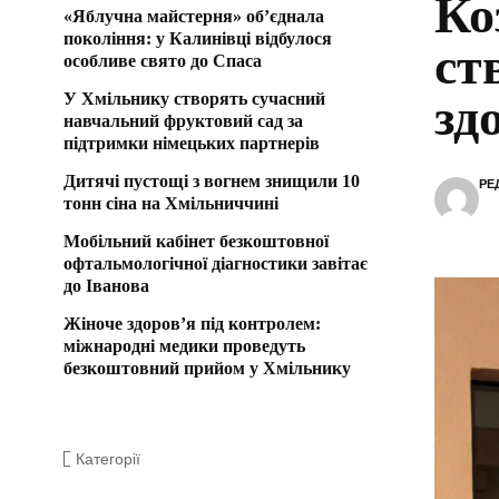
Ко
«Яблучна майстерня» об’єднала
покоління: у Калинівці відбулося
ст
особливе свято до Спаса
У Хмільнику створять сучасний
зд
навчальний фруктовий сад за
підтримки німецьких партнерів
Дитячі пустощі з вогнем знищили 10
РЕ
тонн сіна на Хмільниччині
Мобільний кабінет безкоштовної
офтальмологічної діагностики завітає
до Іванова
Жіноче здоров’я під контролем:
міжнародні медики проведуть
безкоштовний прийом у Хмільнику
Категорії