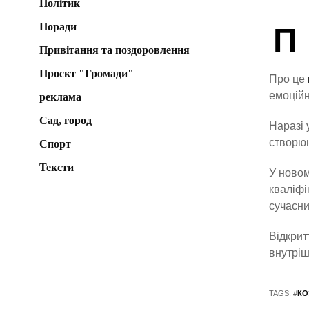
Політик
Поради
П
Привітання та поздоровлення
Проєкт "Громади"
Про це
емоційн
реклама
Сад, город
Наразі 
створюю
Спорт
Тексти
У новом
кваліфі
сучасни
Відкрит
внутріш
TAGS: #
КО