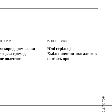
ОГО, 2026
22 СІЧНЯ, 2026
м коридором слави
Юні стрільці
вецька громада
Хмільниччини змагалися в
іне полеглого
пам’ять про
SCROLL TO TOP