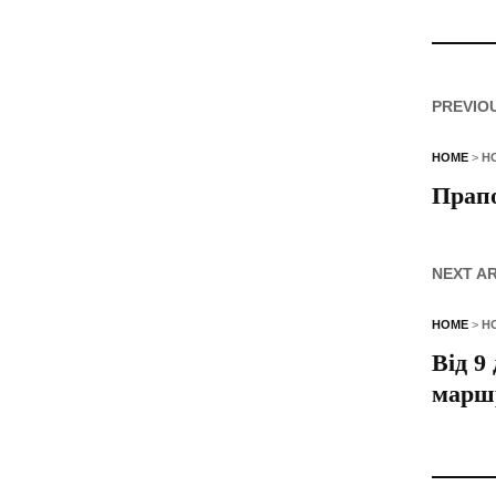
PREVIO
HOME
>
Н
Прапо
NEXT A
HOME
>
Н
Від 9
марш