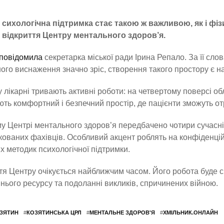
сихологічна підтримка стає такою ж важливою, як і фіз
відкриття Центру ментального здоров’я.
повідомила
секретарка міської ради Ірина Репало. За її слов
ого виснаження значно зріс, створення такого простору є 
у лікарні тривають активні роботи: на четвертому поверсі 
ть комфортний і безпечний простір, де пацієнти зможуть о
у Центрі ментального здоров’я передбачено чотири сучасні 
кованих фахівців. Особливий акцент роблять на конфіденційн
х методик психологічної підтримки.
тя Центру очікується найближчим часом. Його робота буде 
нього ресурсу та подоланні викликів, спричинених війною.
ЗЯТИН
#
КОЗЯТИНСЬКА ЦРЛ
#
МЕНТАЛЬНЕ ЗДОРОВ'Я
#
ХМІЛЬНИК.ОНЛАЙН