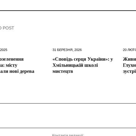
D POST
 2025
31 БЕРЕЗНЯ, 2026
20 ЛЮТ
озеленення
«Сповідь серця України»: у
Живи
а: місту
Хмільницькій школі
Глухо
али нові дерева
мистецтв
зустр
Контакти редакції: