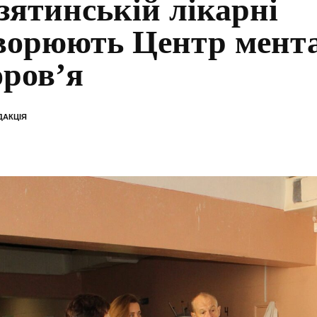
зятинській лікарні
ворюють Центр мент
оров’я
ДАКЦІЯ