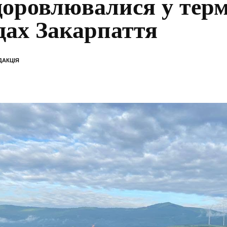
доровлювалися у тер
дах Закарпаття
ДАКЦІЯ