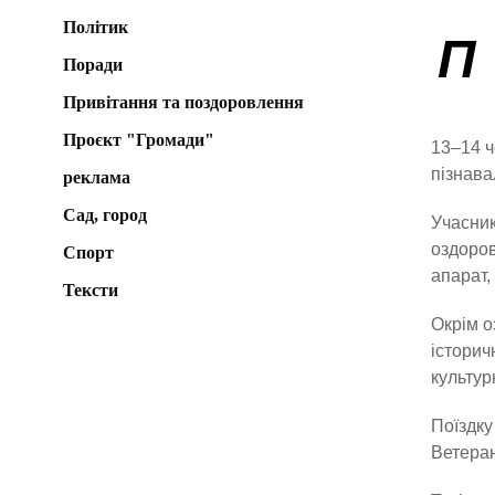
Політик
П
Поради
Привітання та поздоровлення
Проєкт "Громади"
13–14 ч
пізнава
реклама
Сад, город
Учасник
оздоров
Спорт
апарат,
Тексти
Окрім о
історич
культу
Поїздку
Ветеран