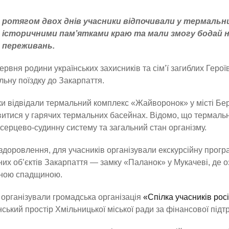
ротягом двох днів учасники відпочивали у термальн
історичними пам’ятками краю та мали змогу бодай н
переживань.
ервня родини українських захисників та сім’ї загиблих Герої
льну поїздку до Закарпаття.
и відвідали термальний комплекс «Жайворонок» у місті Бер
итися у гарячих термальних басейнах. Відомо, що термаль
 серцево-судинну систему та загальний стан організму.
здоровлення, для учасників організували екскурсійну прогр
них об’єктів Закарпаття — замку «Паланок» у Мукачеві, де о
рною спадщиною.
 організували громадська організація
«Спілка учасників рос
ський простір Хмільницької міської ради за фінансової підт