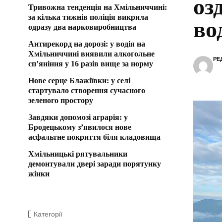
оз
Тривожна тенденція на Хмільниччині:
за кілька тижнів поліція викрила
во
одразу два нарковиробництва
Антирекорд на дорозі: у водія на
Хмільниччині виявили алкогольне
РЕ
сп’яніння у 16 разів вище за норму
Нове серце Блажіївки: у селі
стартувало створення сучасного
зеленого простору
Завдяки допомозі аграрія: у
Бродецькому з’явилося нове
асфальтне покриття біля кладовища
Хмільницькі рятувальники
демонтували двері заради порятунку
жінки
Категорії