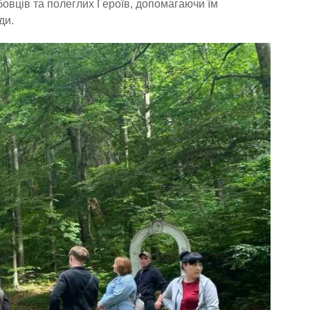
овців та полеглих Героїв, допомагаючи їм
ди.