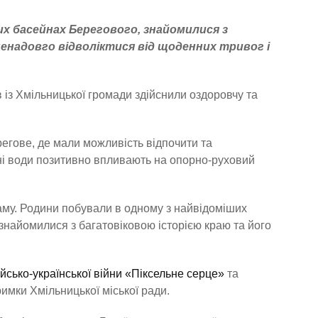
их басейнах Берегового, знайомилися з
енадовго відволіктися від щоденних тривог і
в із Хмільницької громади здійснили оздоровчу та
егове, де мали можливість відпочити та
ні води позитивно впливають на опорно-руховий
аму. Родини побували в одному з найвідоміших
знайомилися з багатовіковою історією краю та його
ійсько-української війни «Піксельне серце»
та
римки Хмільницької міської ради.