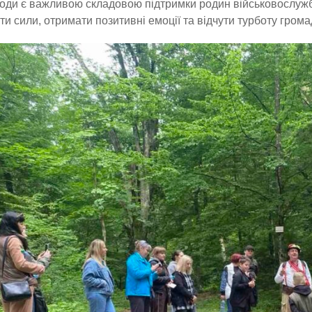
ходи є важливою складовою підтримки родин військовослужб
ти сили, отримати позитивні емоції та відчути турботу грома