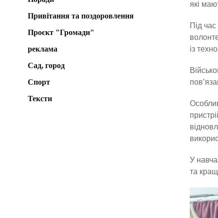
які маю
Привітання та поздоровлення
Під час
Проєкт "Громади"
волонте
реклама
із техно
Сад, город
Військо
Спорт
пов’яза
Тексти
Особлив
пристрі
відновл
викорис
У навча
та кращ