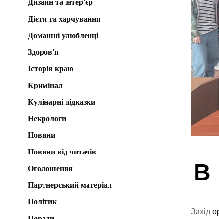
Дизайн та інтер'єр
Дієти та харчування
Домашні улюбленці
Здоров'я
Історія краю
Кримінал
Кулінарні підказки
Некрологи
Новини
Новини від читачів
В
Оголошення
Партнерський матеріал
Політик
Захід
о
Поради