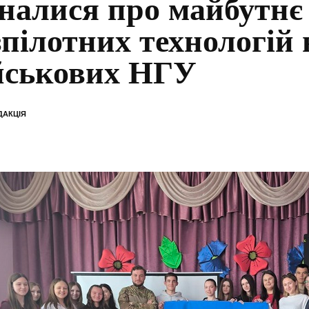
зналися про майбутнє
зпілотних технологій 
йськових НГУ
ДАКЦІЯ