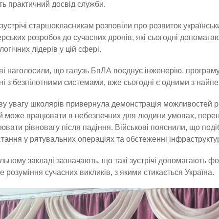
ть практичний досвід служби.
 зустрічі старшокласникам розповіли про розвиток українськ
рських розробок до сучасних дронів, які сьогодні допомага
логічних лідерів у цій сфері.
ві наголосили, що галузь БпЛА поєднує інженерію, програму
ні з безпілотними системами, вже сьогодні є одними з найпе
у увагу школярів привернула демонстрація можливостей ро
й може працювати в небезпечних для людини умовах, перен
ювати рівновагу після падіння. Військові пояснили, що поді
тання у рятувальних операціях та обстеженні інфраструкту
льному закладі зазначають, що такі зустрічі допомагають ф
е розуміння сучасних викликів, з якими стикається Україна.