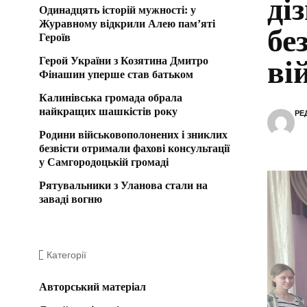
ді
Одинадцять історій мужності: у
Журавному відкрили Алею пам’яті
бе
Героїв
Герой України з Козятина Дмитро
ві
Фінашин уперше став батьком
Калинівська громада обрала
найкращих шашкістів року
РЕ
Родини військовополонених і зниклих
безвісти отримали фахові консультації
у Самгородоцькій громаді
Рятувальники з Уланова стали на
заваді вогню
Категорії
Авторський матеріал