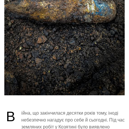
В
ійна, що закінчилася десятки років тому, іноді
небезпечно нагадує про себе й сьогодні. Під час
земляних робіт у Козятині було виявлено