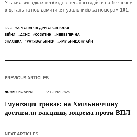
У таких випадках необхідно негайно відійти на безпечну
відстань та повідомити рятувальників за номером
101
.
TAGS: #
АРТСНАРЯД ДРУГОЇ СВІТОВОЇ
ВІЙНИ
#
ДСНС
#
КОЗЯТИН
#
НЕБЕЗПЕЧНА
ЗНАХІДКА
#
РЯТУВАЛЬНИКИ
#
ХМІЛЬНИК.ОНЛАЙН
PREVIOUS ARTICLES
HOME
>
НОВИНИ
23 СІЧНЯ, 2026
Імунізація триває: на Хмільниччину
доставили вакцини, зокрема проти ВПЛ
NEXT ARTICLES