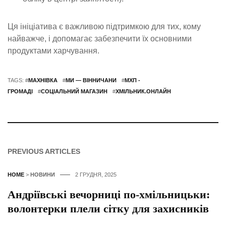
Ця ініціатива є важливою підтримкою для тих, кому
найважче, і допомагає забезпечити їх основними
продуктами харчування.
TAGS: #
МАХНІВКА
#
МИ — ВІННИЧАНИ
#
МХП -
ГРОМАДІ
#
СОЦІАЛЬНИЙ МАГАЗИН
#
ХМІЛЬНИК.ОНЛАЙН
PREVIOUS ARTICLES
HOME
>
НОВИНИ
2 ГРУДНЯ, 2025
Андріївські вечорниці по-хмільницьки:
волонтерки плели сітку для захисників