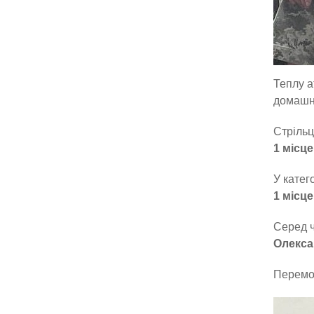
Теплу а
домашні
Стрільц
1 місц
У катег
1 місц
Серед ч
Олекса
Перемож