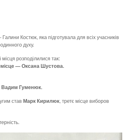
Галини Костюк, яка підготувала для всіх учасників
родинного духу.
і місця розподілилися так:
3 місце — Оксана Шустова.
— Вадим Гуменюк.
ругим став
Марк Кирилюк
, третє місце виборов
ерність.