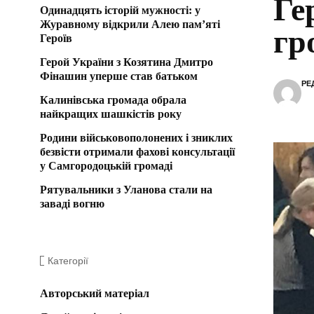
Ге
Одинадцять історій мужності: у
Журавному відкрили Алею пам’яті
гр
Героїв
Герой України з Козятина Дмитро
Фінашин уперше став батьком
РЕ
Калинівська громада обрала
найкращих шашкістів року
Родини військовополонених і зниклих
безвісти отримали фахові консультації
у Самгородоцькій громаді
Рятувальники з Уланова стали на
заваді вогню
Категорії
Авторський матеріал