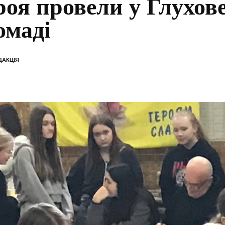
роя провели у Глухов
омаді
ДАКЦІЯ