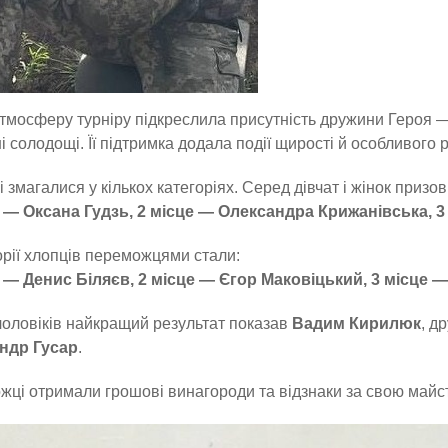
тмосферу турніру підкреслила присутність дружини Героя — 
 солодощі. Її підтримка додала події щирості й особливого 
і змагалися у кількох категоріях. Серед дівчат і жінок призов
е — Оксана Гудзь, 2 місце — Олександра Крижанівська, 
орії хлопців переможцями стали:
е — Денис Біляєв, 2 місце — Єгор Маковіцький, 3 місце 
оловіків найкращий результат показав
Вадим Кирилюк
, д
ндр Гусар
.
ці отримали грошові винагороди та відзнаки за свою майст