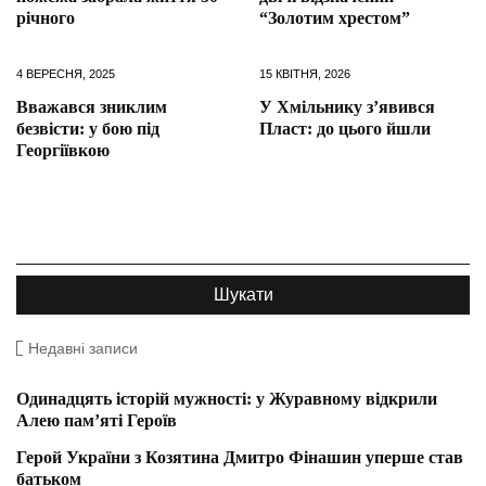
річного
“Золотим хрестом”
4 ВЕРЕСНЯ, 2025
15 КВІТНЯ, 2026
Вважався зниклим
У Хмільнику з’явився
безвісти: у бою під
Пласт: до цього йшли
Георгіївкою
Недавні записи
Одинадцять історій мужності: у Журавному відкрили
Алею пам’яті Героїв
Герой України з Козятина Дмитро Фінашин уперше став
батьком