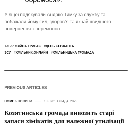
У ліцеї подякували Андрію Тимку за службу та
побажали йому сил, здоров’я та якнайшвидшого
повернення з перемогою.
TAGS: #
ВІЙНА ТРИВАЄ
#
ДЕНЬ СЕРЖАНТА
ЗСУ
#
ХМІЛЬНИК.ОНЛАЙН
#
ХМІЛЬНИЦЬКА ГРОМАДА
PREVIOUS ARTICLES
HOME
>
НОВИНИ
19 ЛИСТОПАДА, 2025
Козятинська громада вивозить старі
запаси хімікатів для належної утилізації