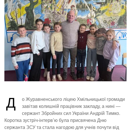
Д
о Журавненського ліцею Хмільницької громади
завітав колишній працівник закладу, а нині —
сержант Збройних сил України Андрій Тимко.
Коротка зустріч-інтерв’ю була присвячена Дню
сержанта ЗСУ та стала нагодою для учнів почути від