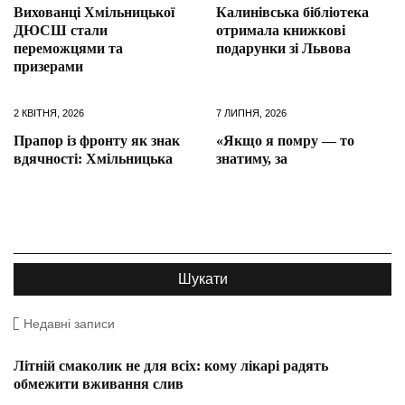
Вихованці Хмільницької
Калинівська бібліотека
ДЮСШ стали
отримала книжкові
переможцями та
подарунки зі Львова
призерами
2 КВІТНЯ, 2026
7 ЛИПНЯ, 2026
Прапор із фронту як знак
«Якщо я помру — то
вдячності: Хмільницька
знатиму, за
Недавні записи
Літній смаколик не для всіх: кому лікарі радять
обмежити вживання слив