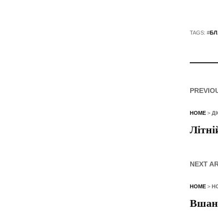
TAGS: #
БЛ
PREVIO
HOME
>
Д
Літні
NEXT A
HOME
>
Н
Вшану