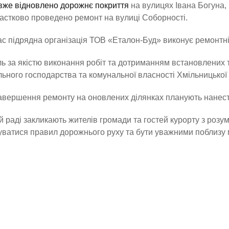
вже відновлено дорожнє покриття
на вулицях Івана Богуна, 
астково проведено ремонт на вулиці Соборності.
ас підрядна організація ТОВ «Еталон-Буд» виконує ремонтні
ь за якістю виконання робіт та дотриманням встановлених 
ьного господарства та комунальної власності Хмільницької м
авершення ремонту на оновлених ділянках планують нанест
ій раді закликають жителів громади та гостей курорту з роз
ватися правил дорожнього руху та бути уважними поблизу м