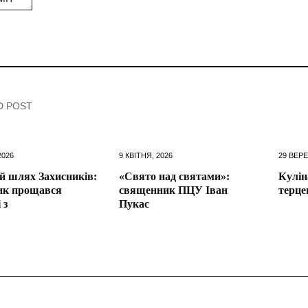
D POST
2026
9 КВІТНЯ, 2026
29 ВЕРЕ
й шлях Захисників:
«Свято над святами»:
Кулін
ик прощався
священник ПЦУ Іван
терце
 з
Пукас