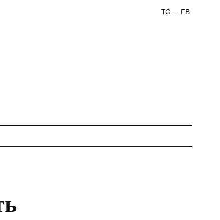
TG
FB
ть