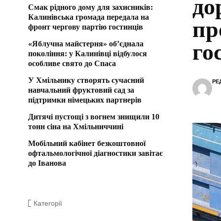
до
Смак рідного дому для захисників:
Калинівська громада передала на
пр
фронт чергову партію гостинців
«Яблучна майстерня» об’єднала
го
покоління: у Калинівці відбулося
особливе свято до Спаса
У Хмільнику створять сучасний
РЕ
навчальний фруктовий сад за
підтримки німецьких партнерів
Дитячі пустощі з вогнем знищили 10
тонн сіна на Хмільниччині
Мобільний кабінет безкоштовної
офтальмологічної діагностики завітає
до Іванова
Категорії