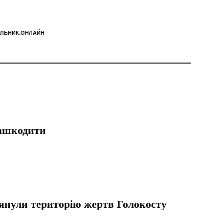
ІЛЬНИК.ОНЛАЙН
нашкодити
лянули територію жертв Голокосту