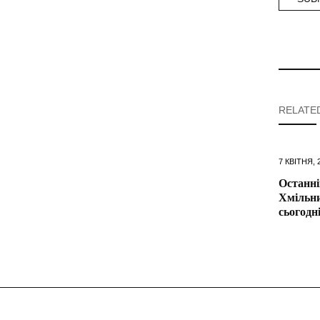
RELATE
7 КВІТНЯ, 
Останні
Хмільн
сьогодні