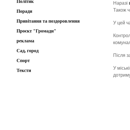
Політик
Наразі
Також ч
Поради
Привітання та поздоровлення
У цей ч
Проєкт "Громади"
Контрол
реклама
комунал
Сад, город
Після з
Спорт
У міськ
Тексти
дотриму