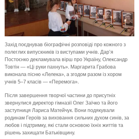
Захід поєднував біографічні розповіді про кожного з
полеглих випускників із виступами учнів. Дар’я
Постоєнко декламувала вірш про Україну, Олександр
Товтін — «Ці руки пахнуть». Маргарита Грабова
виконала пісню «Лелека», а згодом разом із хором
учнів 5–7 класів — «Перемога».
Після завершення творчої частини до присутніх
звернулися директор гімназії Олег Заїчко та його
заступниця Лариса Матейчук. Вони подякували
родинам Героїв за виховання сильних духом синів, за
любов і підтримку, які стали основою їхніх життів та
рішень захищати Батьківщину.