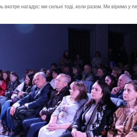
ь вкотре нагадує: ми сильні тоді, коли разом. Ми віримо у