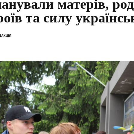
анували матерів, ро
роїв та силу українськ
ДАКЦІЯ