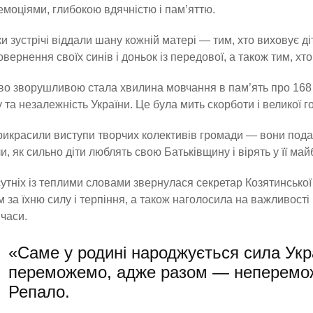
емоціями, глибокою вдячністю і пам’яттю.
и зустрічі віддали шану кожній матері — тим, хто виховує діт
овернення своїх синів і доньок із передової, а також тим, хт
о зворушливою стала хвилина мовчання в пам’ять про 168 з
 та незалежність України. Це була мить скорботи і великої г
рикрасили виступи творчих колективів громади — вони пода
и, як сильно діти люблять свою Батьківщину і вірять у її май
утніх із теплими словами звернулася секретар Козятинської 
 за їхню силу і терпіння, а також наголосила на важливості 
 часи.
«Саме у родині народжується сила Укр
переможемо, адже разом — неперемож
Репало.