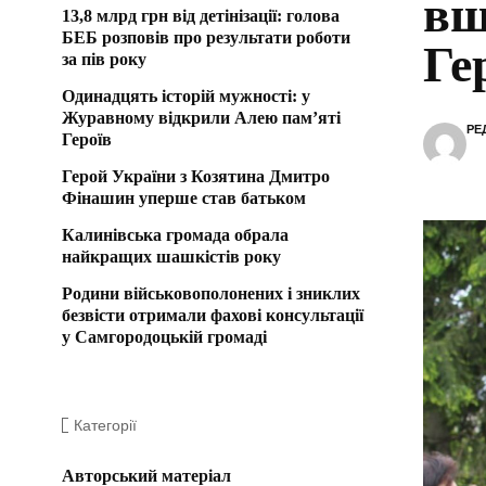
вш
13,8 млрд грн від детінізації: голова
БЕБ розповів про результати роботи
Ге
за пів року
Одинадцять історій мужності: у
Журавному відкрили Алею пам’яті
РЕ
Героїв
Герой України з Козятина Дмитро
Фінашин уперше став батьком
Калинівська громада обрала
найкращих шашкістів року
Родини військовополонених і зниклих
безвісти отримали фахові консультації
у Самгородоцькій громаді
Категорії
Авторський матеріал