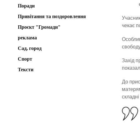
Поради
Привітання та поздоровлення
Учасник
чекає п
Проєкт "Громади"
реклама
Особлив
свободу
Сад, город
Спорт
Захід п
показал
Тексти
До прис
матерям
складні