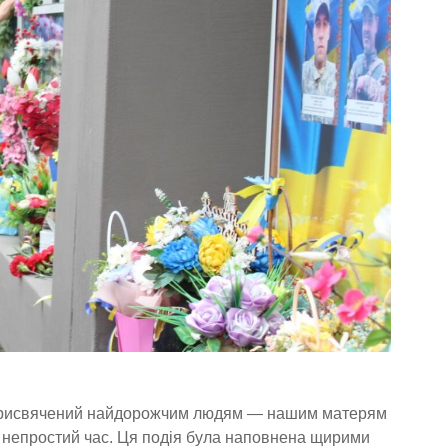
д, присвячений найдорожчим людям — нашим матерям
й непростий час. Ця подія була наповнена щирими