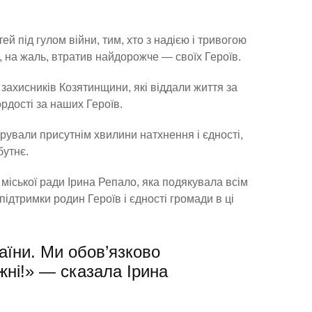
ей під гулом війни, тим, хто з надією і тривогою
о, на жаль, втратив найдорожче — своїх Героїв.
ахисників Козятинщини, які віддали життя за
ордості за наших Героїв.
рували присутнім хвилини натхнення і єдності,
бутнє.
міської ради Ірина Репало, яка подякувала всім
підтримки родин Героїв і єдності громади в ці
аїни. Ми обов’язково
ні!» — сказала Ірина