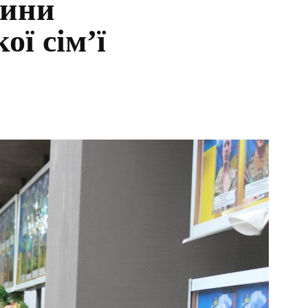
дини
ої сім’ї