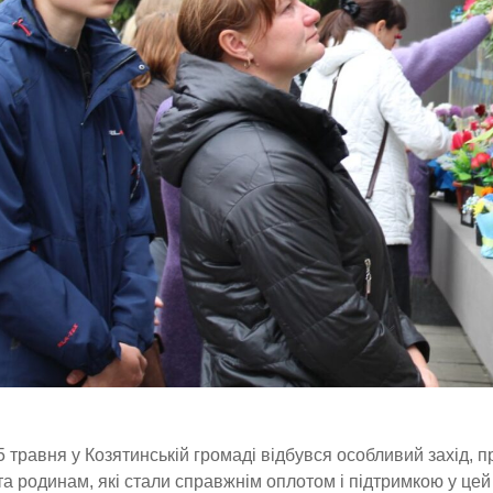
5 травня у Козятинській громаді відбувся особливий захі
та родинам, які стали справжнім оплотом і підтримкою у це