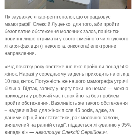
Як зауважує лікар-рентгенолог, що опрацьовує
мамографії, Олексій Луценко, для того, аби пройти
безоплатне обстеження молочних залоз, пацієнтки
повинні лише отримати у свого сімейного чи лікуючого
лікаря-фахівця (гінеколога, онколога) електронне
направлення.
«Від початку року обстеження вже пройшли понад 500
жінок. Наразі у середньому за день приходить на огляд
10 пацієнток. Потужність же нашого мамографа утричі
більша. Відтак, запису у чергу поки що немає — можна
приходити у робочий час і спокійно та без проблем
пройти обстеження. Важливість же такого обстеження
– надзвичайна для жінок після 45 років, адже, за
даними офіційної статистики, рак молочної залози,
виявлений на ранній стадії, піддається лікуванню у 95%
випадків!» —
наголошує Олексій Сергійович.