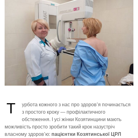
Т
урбота кожного з нас про здоров’я починається
з простого кроку — профілактичного
обстеження. І усі жінки Козятинщини мають
можливість просто зробити такий крок назустріч
власному здоров’ю:
пацієнтки Козятинської ЦРЛ