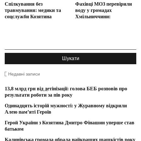
Спілкування без
Фахівці МОЗ перевірили
травмування: медики та
воду у громадах
соцслужби Козятина
Хмільниччини:
Недавні записи
13,8 млрд грн від детінізації: голова БЕБ розповів про
результати роботи за пів року
Одинадцять історій мужності: у Журавному відкрили
Алею пам’яті Героїв
Герой України з Козятина Дмитро Фінашин уперше став
батьком
Калинівська громада обрала найкращих шашкістів року