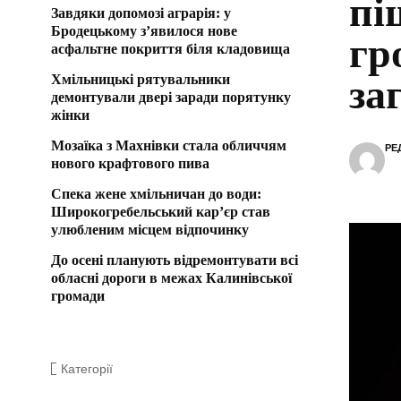
пі
Завдяки допомозі аграрія: у
Бродецькому з’явилося нове
гр
асфальтне покриття біля кладовища
Хмільницькі рятувальники
за
демонтували двері заради порятунку
жінки
Мозаїка з Махнівки стала обличчям
РЕ
нового крафтового пива
Спека жене хмільничан до води:
Широкогребельський кар’єр став
улюбленим місцем відпочинку
До осені планують відремонтувати всі
обласні дороги в межах Калинівської
громади
Категорії