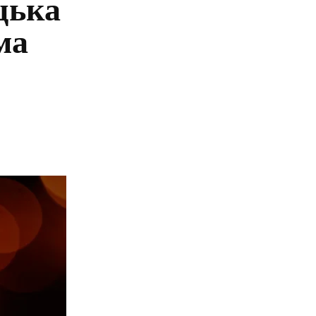
цька
ма