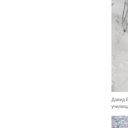
Давид Б
училища