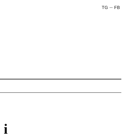
TG
FB
 і