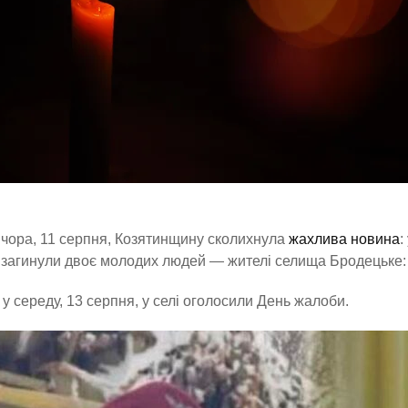
чора, 11 серпня, Козятинщину сколихнула
жахлива новина
:
загинули двоє молодих людей — жителі селища Бродецьке: 
 у середу, 13 серпня, у селі оголосили День жалоби.