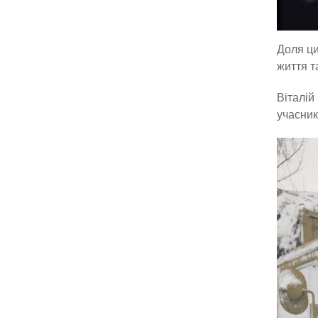
Доля ци
життя т
Віталій
учасник