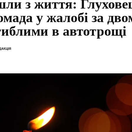
шли з життя: Глухове
омада у жалобі за дво
гиблими в автотрощі
ДАКЦІЯ