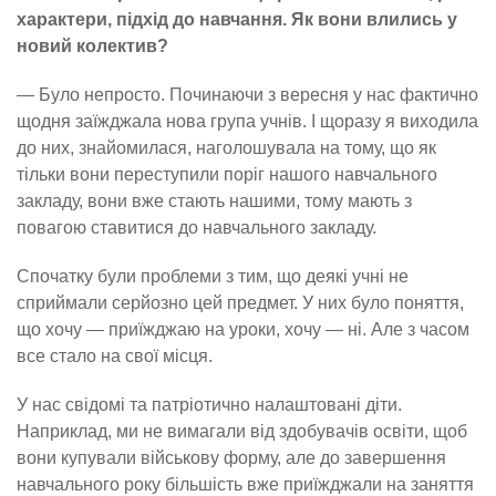
характери, підхід до навчання. Як вони влились у
новий колектив?
— Було непросто. Починаючи з вересня у нас фактично
щодня заїжджала нова група учнів. І щоразу я виходила
до них, знайомилася, наголошувала на тому, що як
тільки вони переступили поріг нашого навчального
закладу, вони вже стають нашими, тому мають з
повагою ставитися до навчального закладу.
Спочатку були проблеми з тим, що деякі учні не
сприймали серйозно цей предмет. У них було поняття,
що хочу — приїжджаю на уроки, хочу — ні. Але з часом
все стало на свої місця.
У нас свідомі та патріотично налаштовані діти.
Наприклад, ми не вимагали від здобувачів освіти, щоб
вони купували військову форму, але до завершення
навчального року більшість вже приїжджали на заняття