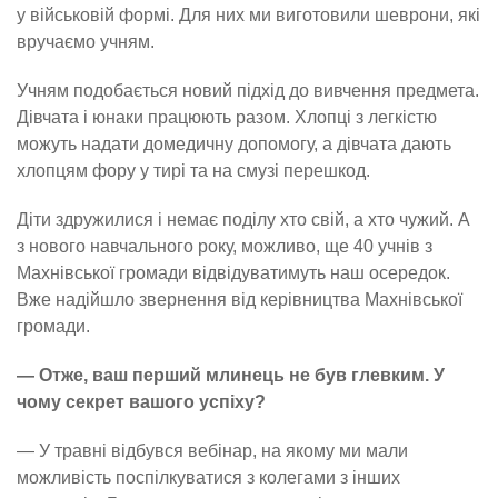
у військовій формі. Для них ми виготовили шеврони, які
вручаємо учням.
Учням подобається новий підхід до вивчення предмета.
Дівчата і юнаки працюють разом. Хлопці з легкістю
можуть надати домедичну допомогу, а дівчата дають
хлопцям фору у тирі та на смузі перешкод.
Діти здружилися і немає поділу хто свій, а хто чужий. А
з нового навчального року, можливо, ще 40 учнів з
Махнівської громади відвідуватимуть наш осередок.
Вже надійшло звернення від керівництва Махнівської
громади.
— Отже, ваш перший млинець не був глевким. У
чому секрет вашого успіху?
— У травні відбувся вебінар, на якому ми мали
можливість поспілкуватися з колегами з інших