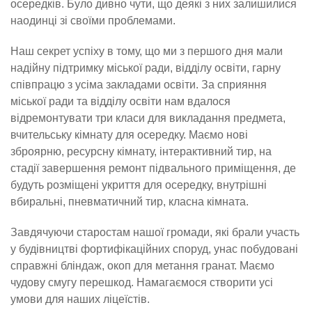
осередків. Було дивно чути, що деякі з них залишилися
наодинці зі своїми проблемами.
Наш секрет успіху в тому, що ми з першого дня мали
надійну підтримку міської ради, відділу освіти, гарну
співпрацю з усіма закладами освіти. За сприяння
міської ради та відділу освіти нам вдалося
відремонтувати три класи для викладання предмета,
вчительську кімнату для осередку. Маємо нові
зброярню, ресурсну кімнату, інтерактивний тир, на
стадії завершення ремонт підвального приміщення, де
будуть розміщені укриття для осередку, внутрішні
вбиральні, пневматичний тир, класна кімната.
Завдячуючи старостам нашої громади, які брали участь
у будівництві фортифікаційних споруд, унас побудовані
справжні бліндаж, окоп для метання гранат. Маємо
чудову смугу перешкод. Намагаємося створити усі
умови для наших ліцеїстів.