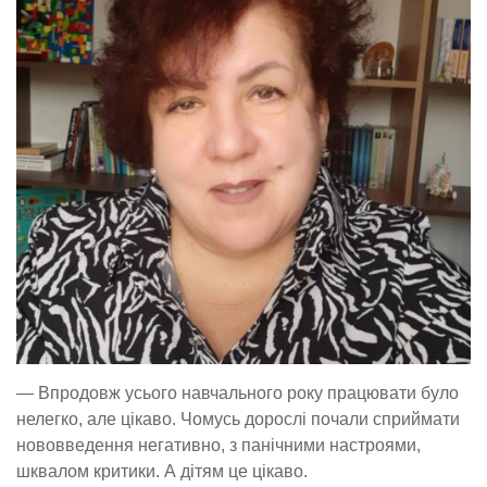
— Впродовж усього навчального року працювати було
нелегко, але цікаво. Чомусь дорослі почали сприймати
нововведення негативно, з панічними настроями,
шквалом критики. А дітям це цікаво.