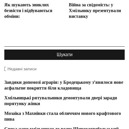
Як шукають зниклих
Війна за свідомість: у
безвісти і відбуваються
Хмільнику презентували
обміни:
виставку
Недавні записи
Завдяки допомозі аграрія: у Бродецькому з’явилося нове
асфальтне покриття біля кладовища
Хмільницькі рятувальники демонтували двері заради
порятунку жінки
Мозаїка з Махнівки стала обличчям нового крафтового
пива
Спека жене хмільничан до води: Широкогребельський