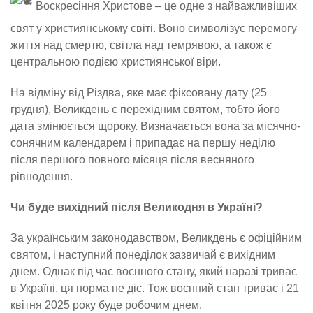
Воскресіння Христове – це одне з найважливіших
свят у християнському світі. Воно символізує перемогу
життя над смертю, світла над темрявою, а також є
центральною подією християнської віри.
На відміну від Різдва, яке має фіксовану дату (25
грудня), Великдень є перехідним святом, тобто його
дата змінюється щороку. Визначається вона за місячно-
сонячним календарем і припадає на першу неділю
після першого повного місяця після весняного
рівнодення.
Чи буде вихідний після Великодня в Україні?
За українським законодавством, Великдень є офіційним
святом, і наступний понеділок зазвичай є вихідним
днем. Однак під час воєнного стану, який наразі триває
в Україні, ця норма не діє. Тож воєнний стан триває і 21
квітня 2025 року буде робочим днем.