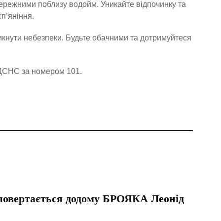
ережними поблизу водойм. Уникайте відпочинку та
сп’яніння.
икнути небезпеки. Будьте обачними та дотримуйтеся
 ДСНС за номером 101.
 повертається додому БРОЯКА Леонід