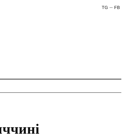
TG
FB
иччині