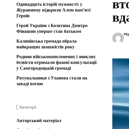
вт
Одинадцять історій мужності: у
Журавному відкрили Алею пам’яті
вд
Героїв
Герой України з Козятина Дмитро
Фінашин уперше став батьком
РЕ
Калинівська громада обрала
найкращих шашкістів року
Родини військовополонених і зниклих
безвісти отримали фахові консультації
у Самгородоцькій громаді
Рятувальники з Уланова стали на
заваді вогню
Категорії
Авторський матеріал