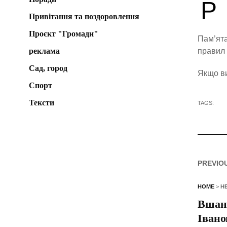
Р
Привітання та поздоровлення
Проєкт "Громади"
Пам’ята
реклама
правил 
Сад, город
Якщо ви
Спорт
Тексти
TAGS:
PREVIO
HOME
>
Н
Вшану
Івано