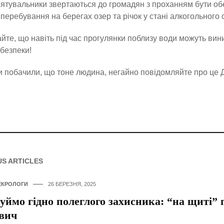
ятувальники звертаються до громадян з проханням бути об
перебування на берегах озер та річок у стані алкогольного 
йте, що навіть під час прогулянки поблизу води можуть вин
безпеки!
 побачили, що тоне людина, негайно повідомляйте про це
US ARTICLES
ЕКРОЛОГИ
26 БЕРЕЗНЯ, 2025
ймо гідно полеглого захисника: “на щиті”
вич