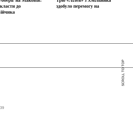
-оберіг на Маковія:
Тріо «Лілея» з Хмільника
класти до
здобуло перемогу на
ійчика
SCROLL TO TOP
639