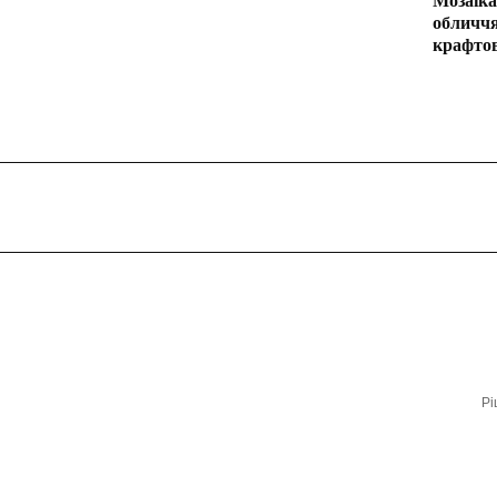
Мозаїка
обличчя
крафто
Рі