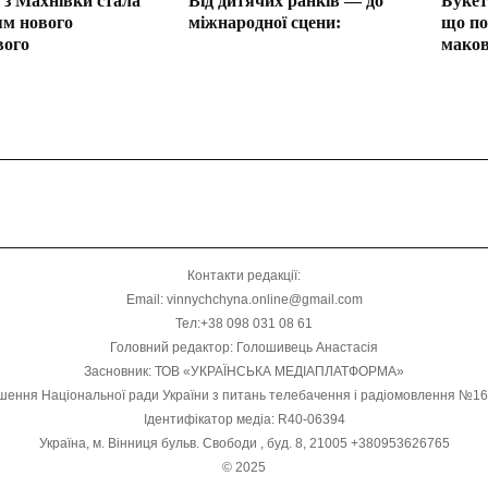
 з Махнівки стала
Від дитячих ранків — до
Букет
м нового
міжнародної сцени:
що по
вого
маков
Контакти редакції:
Email: vinnychchyna.online@gmail.com
Тел:+38 098 031 08 61
Головний редактор: Голошивець Анастасія
Засновник: ТОВ «УКРАЇНСЬКА МЕДІАПЛАТФОРМА»
шення Національної ради України з питань телебачення і радіомовлення №1
Ідентифікатор медіа: R40-06394
Україна, м. Вінниця бульв. Свободи , буд. 8, 21005 +380953626765
© 2025