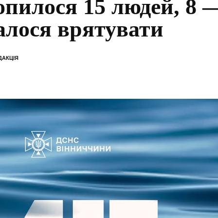
опилося 15 людей, 8 
алося врятувати
ДАКЦІЯ