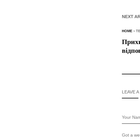
NEXT A
HOME
>
Т
Прихи
відпо
LEAVE A