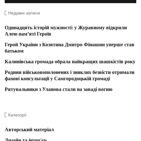
Недавні записи
Одинадцять історій мужності: у Журавному відкрили
Алею пам’яті Героїв
Герой України з Козятина Дмитро Фінашин уперше став
батьком
Калинівська громада обрала найкращих шашкістів року
Родини військовополонених і зниклих безвісти отримали
фахові консультації у Самгородоцькій громаді
Рятувальники з Уланова стали на заваді вогню
Категорії
Авторський матеріал
Дизайн та інтер'єр