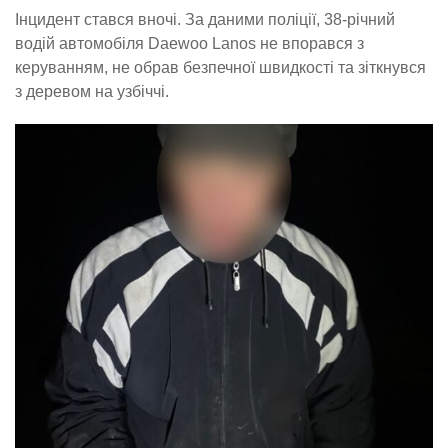
Інцидент стався вночі. За даними поліції, 38-річний
водій автомобіля Daewoo Lanos не впорався з
керуванням, не обрав безпечної швидкості та зіткнувся
з деревом на узбіччі.