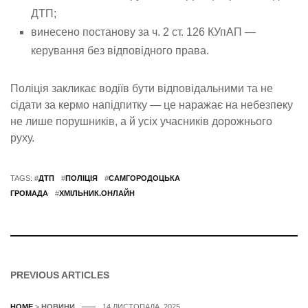
ДТП;
винесено постанову за ч. 2 ст. 126 КУпАП —
керування без відповідного права.
Поліція закликає водіїв бути відповідальними та не
сідати за кермо напідпитку — це наражає на небезпеку
не лише порушників, а й усіх учасників дорожнього
руху.
TAGS: #
ДТП
#
ПОЛІЦІЯ
#
САМГОРОДОЦЬКА
ГРОМАДА
#
ХМІЛЬНИК.ОНЛАЙН
PREVIOUS ARTICLES
HOME
>
НОВИНИ
14 ЛИСТОПАДА, 2025