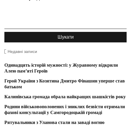
Недавні записи
Одинадцять історій мужності: у Журавному відкрили
Алею пам’яті Героїв
Герой України з Козятина Дмитро Фінашин уперше став
батьком
Калинівська громада обрала найкращих шашкістів року
Родини військовополонених і зниклих безвісти отримали
фахові консультації у Самгородоцькій громаді
Рятувальники з Уланова стали на заваді вогню