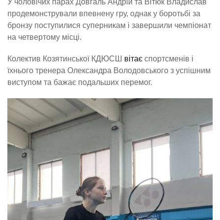
У чоловічих парах Довгаль Андрій та Вітюк Владислав
продемонстрували впевнену гру, однак у боротьбі за
бронзу поступилися суперникам і завершили чемпіонат
на четвертому місці.
Колектив Козятинської КДЮСШ
вітає
спортсменів і
їхнього тренера Олександра Володовського з успішним
виступом та бажає подальших перемог.