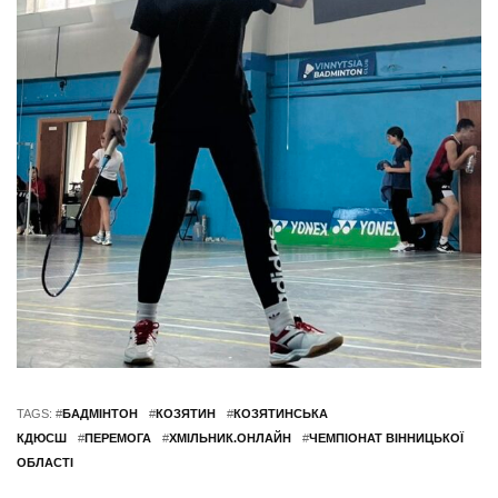
TAGS: #
БАДМІНТОН
#
КОЗЯТИН
#
КОЗЯТИНСЬКА
КДЮСШ
#
ПЕРЕМОГА
#
ХМІЛЬНИК.ОНЛАЙН
#
ЧЕМПІОНАТ ВІННИЦЬКОЇ
ОБЛАСТІ