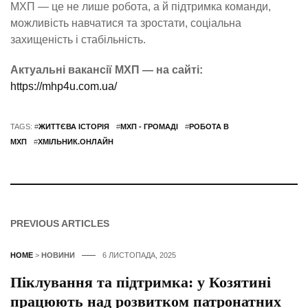
МХП — це не лише робота, а й підтримка команди,
можливість навчатися та зростати, соціальна
захищеність і стабільність.
Актуальні вакансії МХП — на сайті:
https://mhp4u.com.ua/
TAGS: #
ЖИТТЄВА ІСТОРІЯ
#
МХП - ГРОМАДІ
#
РОБОТА В
МХП
#
ХМІЛЬНИК.ОНЛАЙН
PREVIOUS ARTICLES
HOME
>
НОВИНИ
6 ЛИСТОПАДА, 2025
Піклування та підтримка: у Козятині
працюють над розвитком патронатних