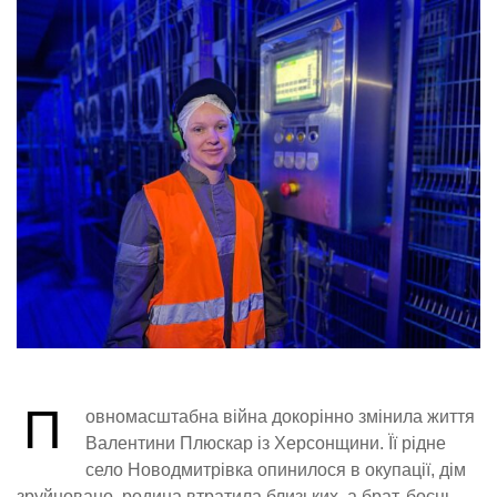
П
овномасштабна війна докорінно змінила життя
Валентини Плюскар із Херсонщини. Її рідне
село Новодмитрівка опинилося в окупації, дім
зруйновано, родина втратила близьких, а брат, боєць