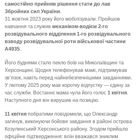
самостійно прийняв рішення стати до лав
Збройних сил України
.
31 жовтня 2023 року його мобілізували. Пройшов
навчання та служив
механіком-водієм 2-го
розвідувального відділення 1-го розвідувального
взводу розвідувальної роти військової частини
А4935
.
Його буднями стало пекло боїв на Миколаївщині та
Херсонщині. Щодня телефонував мамі, підтримував
зв’язок, навіть перед найнебезпечнішими завданнями.
У лютому 2025 року мав коротку відпустку — єдину за
час служби. Востаннє мама чула його голос
1 квітня
.
Наступного дня він вирушив на позицію.
11 квітня
побратими повідомили, що Олександр
загинув, виконуючи бойове завдання в районі острова
Козулинський Херсонського району. Згодом прийшло
офіційне підтвердження: воїн вважався зниклим