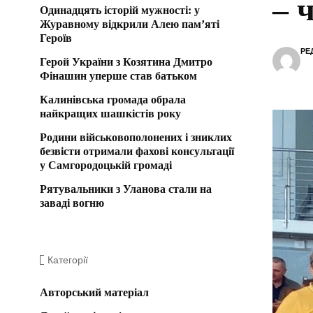
– 
Одинадцять історій мужності: у
Журавному відкрили Алею пам’яті
Героїв
РЕ
Герой України з Козятина Дмитро
Фінашин уперше став батьком
Калинівська громада обрала
найкращих шашкістів року
Родини військовополонених і зниклих
безвісти отримали фахові консультації
у Самгородоцькій громаді
Рятувальники з Уланова стали на
заваді вогню
Категорії
Авторський матеріал