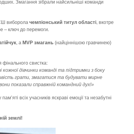
одших. Змагання зібрали найсильніші команди
ЮСШ виборола
чемпіонський титул області
, вкотре
е – ключ до перемоги.
атійчук
, а
MVP змагань
(найціннішою гравчинею)
я фінального свистка:
 кожної дівчинки команді та підтримки з боку
ливість грати, змагатися та будувати мирне
они показали справжній командний дух!»
ам’яті всіх учасників яскраві емоції та незабутні
ій землі!