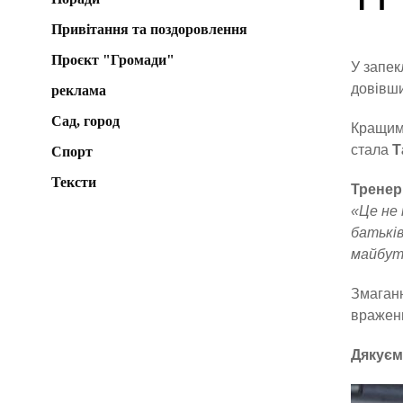
Привітання та поздоровлення
Проєкт "Громади"
У запек
довівши
реклама
Сад, город
Кращим 
стала
Т
Спорт
Тексти
Тренер
«Це не 
батьків
майбут
Змаганн
вражен
Дякуєм