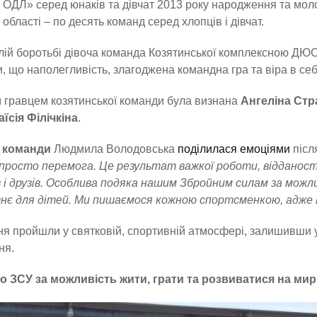
ОДЛ» серед юнаків та дівчат 2013 року народження та мол
області – по десять команд серед хлопців і дівчат.
лій боротьбі дівоча команда Козятинської комплексною Д
, що наполегливість, злагоджена командна гра та віра в себ
гравцем козятинської команди була визнана
Ангеліна Стр
аїсія Філічкіна
.
 команди
Людмила Володовська
поділилася емоціями
післ
просто перемога. Це результат важкої роботи, відданості
 і друзів. Особлива подяка нашим Збройним силам за мож
нє для дітей. Ми пишаємося кожною спортсменкою, адже в
я пройшли у святковій, спортивній атмосфері, залишивши у п
ня.
о ЗСУ за можливість жити, грати та розвиватися на мирн