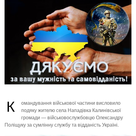
К
омандування військової частини висловило
подяку жителю села Нападівка Калинівської
громади — військовослужбовцю Олександру
Поліщуку за сумлінну службу та відданість Україні.