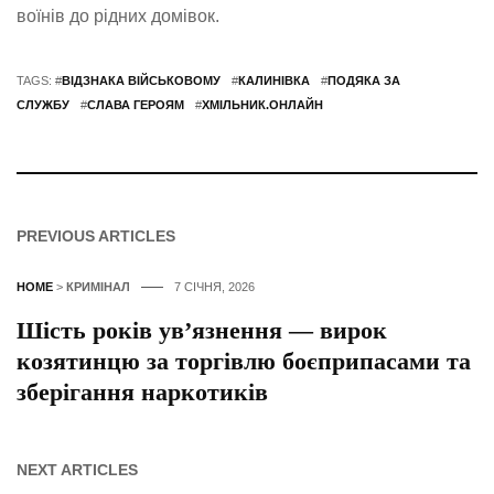
воїнів до рідних домівок.
TAGS: #
ВІДЗНАКА ВІЙСЬКОВОМУ
#
КАЛИНІВКА
#
ПОДЯКА ЗА
СЛУЖБУ
#
СЛАВА ГЕРОЯМ
#
ХМІЛЬНИК.ОНЛАЙН
PREVIOUS ARTICLES
HOME
>
КРИМІНАЛ
7 СІЧНЯ, 2026
Шість років ув’язнення — вирок
козятинцю за торгівлю боєприпасами та
зберігання наркотиків
NEXT ARTICLES