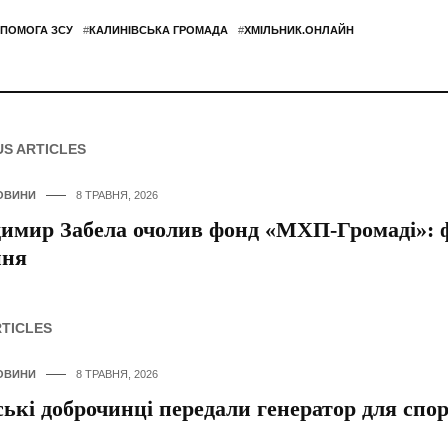
ПОМОГА ЗСУ
#
КАЛИНІВСЬКА ГРОМАДА
#
ХМІЛЬНИК.ОНЛАЙН
US ARTICLES
ОВИНИ
8 ТРАВНЯ, 2026
имир Забела очолив фонд «МХП-Громаді»: ф
ння
RTICLES
ОВИНИ
8 ТРАВНЯ, 2026
ькі доброчинці передали генератор для сп