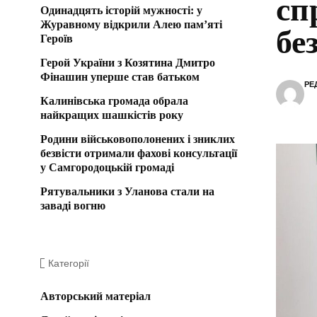
сп
Одинадцять історій мужності: у
Журавному відкрили Алею пам’яті
бе
Героїв
Герой України з Козятина Дмитро
Фінашин уперше став батьком
РЕ
Калинівська громада обрала
найкращих шашкістів року
Родини військовополонених і зниклих
безвісти отримали фахові консультації
у Самгородоцькій громаді
Рятувальники з Уланова стали на
заваді вогню
Категорії
Авторський матеріал