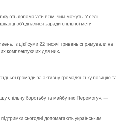
овжують допомагати всім, чим можуть. У селі
ешканці об’єдналися заради спільної мети —
вень. Із цієї суми 22 тисячі гривень спрямували на
них комплектуючих для них.
сідньої громади за активну громадянську позицію та
нашу спільну боротьбу та майбутню Перемогу», —
в підтримки сьогодні допомагають українським