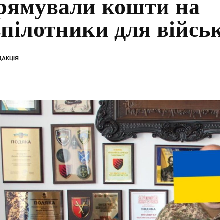
рямували кошти на
зпілотники для війсь
ДАКЦІЯ