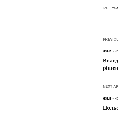
TAGS: #
ДО
PREVIO
HOME
>
Н
Волод
ріше
NEXT A
HOME
>
Н
Польс