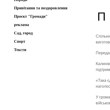
Привітання та поздоровлення
П
Проєкт "Громади"
реклама
Сад, город
Спільн
Спорт
виготов
Тексти
Передач
Калинів
підтрим
«Така є
наголос
У грома
військо