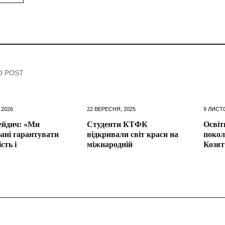
D POST
 2026
22 ВЕРЕСНЯ, 2025
9 ЛИСТ
ейдич: «Ми
Студенти КТФК
Освіт
зані гарантувати
відкривали світ краси на
покол
сть і
міжнародній
Козят