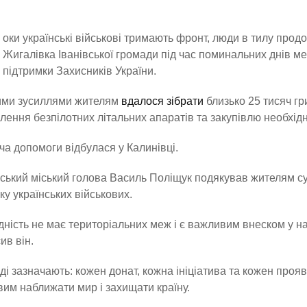
оки українські військові тримають фронт, люди в тилу прод
Жигалівка Іванівської громади під час поминальних днів м
підтримки Захисників України.
ими зусиллями жителям
вдалося зібрати
близько 25 тисяч гри
лення безпілотних літальних апаратів та закупівлю необхід
а допомоги відбулася у Калинівці.
ський міський голова Василь Поліщук подякував жителям су
ку українських військових.
дність не має територіальних меж і є важливим внеском у 
ив він.
ді зазначають: кожен донат, кожна ініціатива та кожен проя
вим наближати мир і захищати країну.