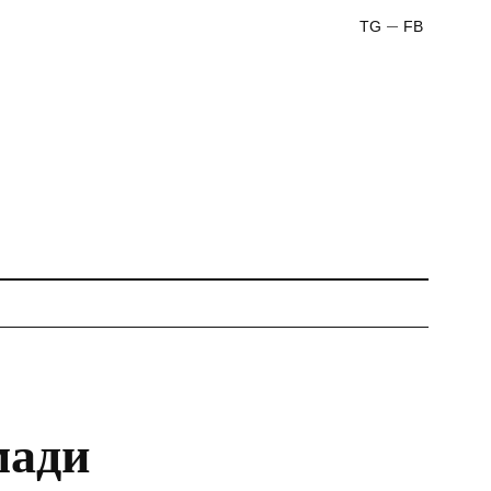
TG
FB
мади