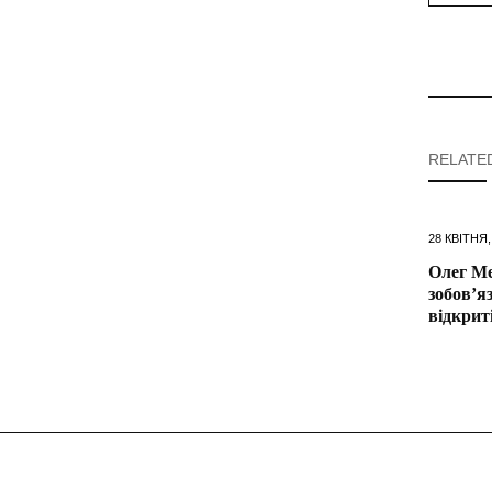
RELATE
28 КВІТНЯ,
Олег М
зобов’я
відкриті