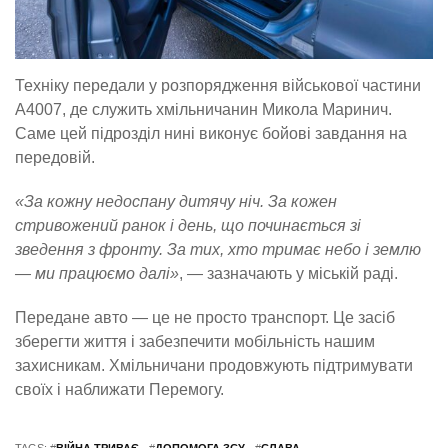
Техніку передали у розпорядження військової частини
А4007, де служить хмільничанин Микола Маринич.
Саме цей підрозділ нині виконує бойові завдання на
передовій.
«За кожну недоспану дитячу ніч. За кожен
стривожений ранок і день, що починається зі
зведення з фронту. За тих, хто тримає небо і землю
— ми працюємо далі»
, — зазначають у міській раді.
Передане авто — це не просто транспорт. Це засіб
зберегти життя і забезпечити мобільність нашим
захисникам. Хмільничани продовжують підтримувати
своїх і наближати Перемогу.
TAGS: #
ВІЙНА ТРИВАЄ
#
ДОПОМОГА ЗСУ
#
СЛАВА