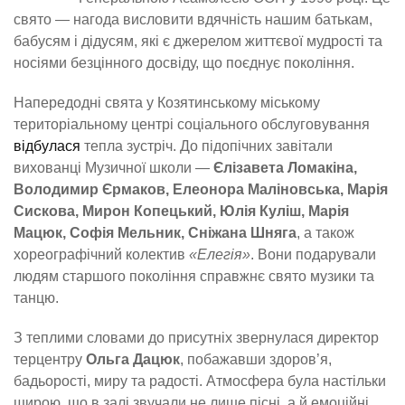
свято — нагода висловити вдячність нашим батькам,
бабусям і дідусям, які є джерелом життєвої мудрості та
носіями безцінного досвіду, що поєднує покоління.
Напередодні свята у Козятинському міському
територіальному центрі соціального обслуговування
відбулася
тепла зустріч. До підопічних завітали
вихованці Музичної школи —
Єлізавета Ломакіна,
Володимир Єрмаков, Елеонора Маліновська, Марія
Сискова, Мирон Копецький, Юлія Куліш, Марія
Мацюк, Софія Мельник, Сніжана Шняга
, а також
хореографічний колектив
«Елегія»
. Вони подарували
людям старшого покоління справжнє свято музики та
танцю.
З теплими словами до присутніх звернулася директор
терцентру
Ольга Дацюк
, побажавши здоров’я,
бадьорості, миру та радості. Атмосфера була настільки
щирою, що в залі звучали не лише пісні, а й емоційні