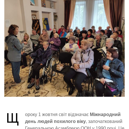
Щ
ороку 1 жовтня світ відзначає
Міжнародний
день людей похилого віку
, започаткований
Генеральною Асамблеєю ООН у 1990 році. Це