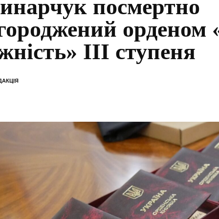
инарчук посмертно
городжений орденом 
жність» ІІІ ступеня
ДАКЦІЯ