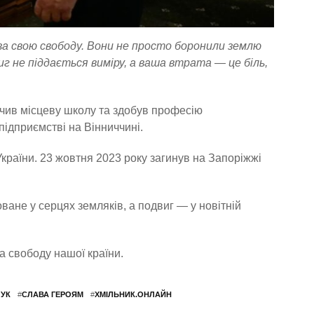
за свою свободу. Вони не просто боронили землю
иг не піддається виміру, а ваша втрата — це біль,
нчив місцеву школу та здобув професію
ідприємстві на Вінниччині.
України. 23 жовтня 2023 року загинув на Запоріжжі
ване у серцях земляків, а подвиг — у новітній
за свободу нашої країни.
ЧУК
#
СЛАВА ГЕРОЯМ
#
ХМІЛЬНИК.ОНЛАЙН