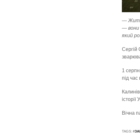
— Життя
— вони 
який ро
Сергій 
зварюва
1 серпн
під час
Калинів
історії 
Вічна п
TAGS: #
ЗА