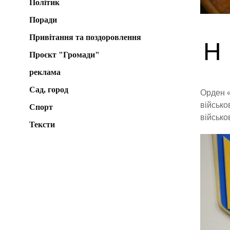
Політик
Поради
Привітання та поздоровлення
Н
Проєкт "Громади"
реклама
Сад, город
Орден «
військо
Спорт
військо
Тексти