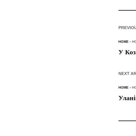
PREVIO
HOME
>
Н
У Коз
NEXT A
HOME
>
Н
Улані