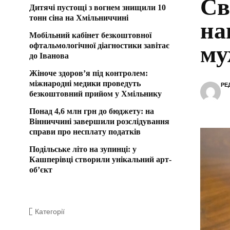
Св
Дитячі пустощі з вогнем знищили 10
тонн сіна на Хмільниччині
на
Мобільний кабінет безкоштовної
офтальмологічної діагностики завітає
му
до Іванова
Жіноче здоров’я під контролем:
міжнародні медики проведуть
РЕ
безкоштовний прийом у Хмільнику
Понад 4,6 млн грн до бюджету: на
Вінниччині завершили розслідування
справи про несплату податків
Подільське літо на зупинці: у
Кашперівці створили унікальний арт-
об’єкт
Категорії