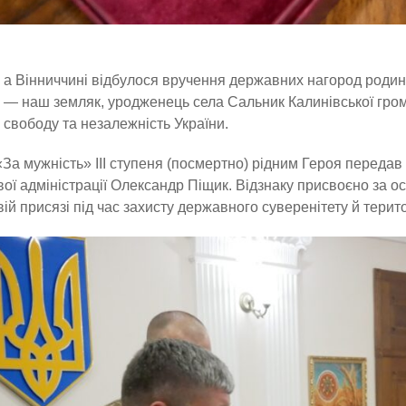
а Вінниччині відбулося вручення державних нагород родин
— наш земляк, уродженець села Сальник Калинівської гром
свободу та незалежність України.
За мужність» ІІІ ступеня (посмертно) рідним Героя передав
вої адміністрації Олександр Піщик. Відзнаку присвоєно за осо
вій присязі під час захисту державного суверенітету й терито