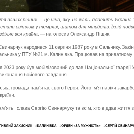
 ваших рідних — це ціна, яку, на жаль, платить Україна 
стали світлом у темряві, щитом для мільйонів. Їхній подв
зділяє вся країна
, — наголосив Олександр Піщик.
Свинарчук народився 11 серпня 1987 року в Сальнику. Закі
льника у ПТУ №21 м. Калинівка. Працював на приватному п
я 2023 року був мобілізований до лав Національної гвардії 
 виконання бойового завдання.
ська громада пам’ятає свого Героя. Його ім’я навіки закарбо
України.
ам’ять і слава Сергію Свинарчуку та всім, хто віддав життя 
ГИБЛИЙ ЗАХИСНИК
#
КАЛИНІВКА
#
ОРДЕН «ЗА МУЖНІСТЬ»
#
СЕРГІЙ СВИНАР