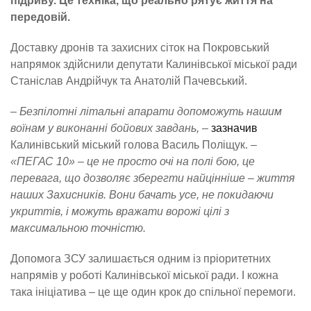
підриву. Це техніка, що реально рятує життя на
передовій.
Доставку дронів та захисних сіток на Покровський
напрямок здійснили депутати Калинівської міської ради
Станіслав Андрійчук та Анатолій Пачевський.
– Безпілотні літальні апарати допоможуть нашим
воїнам у виконанні бойових завдань, –
зазначив
Калинівський міський голова Василь Поліщук.
–
«ПЕГАС 10» – це не просто очі на полі бою, це
перевага, що дозволяє зберегти найцінніше – життя
наших Захисників. Вони бачать усе, не покидаючи
укриттів, і можуть вражати ворожі цілі з
максимальною точністю.
Допомога ЗСУ залишається одним із пріоритетних
напрямів у роботі Калинівської міської ради. І кожна
така ініціатива – це ще один крок до спільної перемоги.