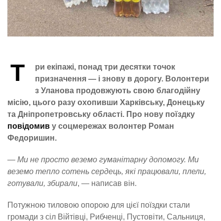
Т
ри екіпажі, понад три десятки точок
призначення — і знову в дорогу. Волонтери
з Уланова продовжують свою благодійну
місію, цього разу охопивши Харківську, Донецьку
та Дніпропетровську області. Про нову поїздку
повідомив
у соцмережах волонтер Роман
Федоришин.
— Ми не просто веземо гуманітарну допомогу. Ми
веземо тепло сотень сердець, які працювали, плели,
готували, збирали
, — написав він.
Потужною тиловою опорою для цієї поїздки стали
громади з сіл Війтівці, Рибченці, Пустовіти, Сальниця,