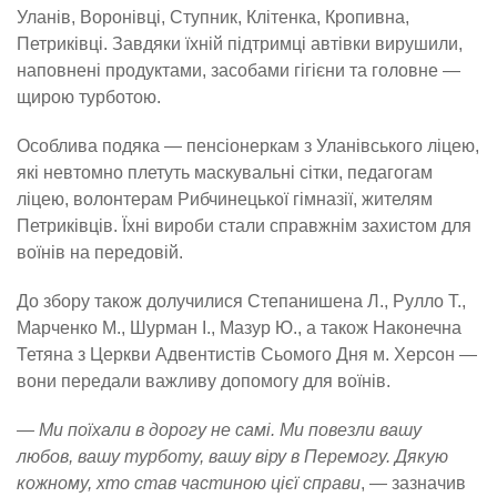
Уланів, Воронівці, Ступник, Клітенка, Кропивна,
Петриківці. Завдяки їхній підтримці автівки вирушили,
наповнені продуктами, засобами гігієни та головне —
щирою турботою.
Особлива подяка — пенсіонеркам з Уланівського ліцею,
які невтомно плетуть маскувальні сітки, педагогам
ліцею, волонтерам Рибчинецької гімназії, жителям
Петриківців. Їхні вироби стали справжнім захистом для
воїнів на передовій.
До збору також долучилися Степанишена Л., Рулло Т.,
Марченко М., Шурман І., Мазур Ю., а також Наконечна
Тетяна з Церкви Адвентистів Сьомого Дня м. Херсон —
вони передали важливу допомогу для воїнів.
— Ми поїхали в дорогу не самі. Ми повезли вашу
любов, вашу турботу, вашу віру в Перемогу. Дякую
кожному, хто став частиною цієї справи
, — зазначив