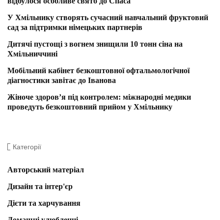
відбулося особливе свято до Спаса
У Хмільнику створять сучасний навчальний фруктовий
сад за підтримки німецьких партнерів
Дитячі пустощі з вогнем знищили 10 тонн сіна на
Хмільниччині
Мобільний кабінет безкоштовної офтальмологічної
діагностики завітає до Іванова
Жіноче здоров’я під контролем: міжнародні медики
проведуть безкоштовний прийом у Хмільнику
Категорії
Авторський матеріал
Дизайн та інтер'єр
Дієти та харчування
Домашні улюбленці