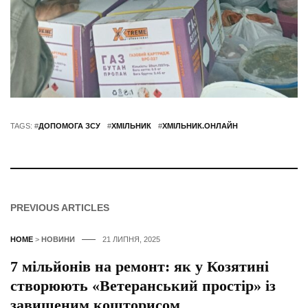
TAGS: #
ДОПОМОГА ЗСУ
#
ХМІЛЬНИК
#
ХМІЛЬНИК.ОНЛАЙН
PREVIOUS ARTICLES
HOME
>
НОВИНИ
21 ЛИПНЯ, 2025
7 мільйонів на ремонт: як у Козятині
створюють «Ветеранський простір» із
завищеним кошторисом