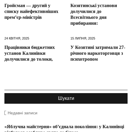
Гройсман — другий у
Козятинські установи
списку найефективніших
долучилися до
прем’єр-міністрів
Всесвітнього дня
прибирання:
24 КВІТНЯ, 2025
15 ЛИПНЯ, 2025
Працівники бюджетних
У Козятині затримали 27-
установ Калинівки
річного наркоторговця з
долучилися до толоки,
психотропом
Недавні записи
«Яблучна майстерня» об’єднала покоління: у Калинівці