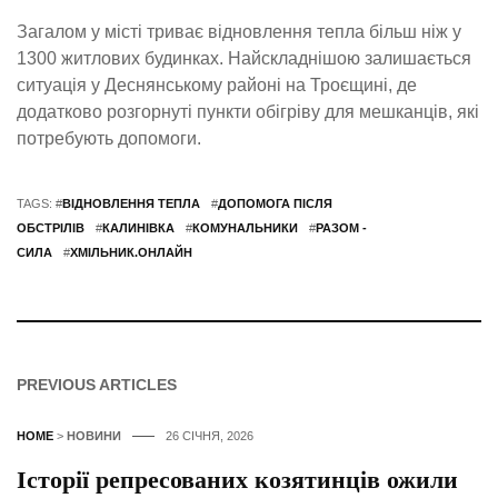
Загалом у місті триває відновлення тепла більш ніж у
1300 житлових будинках. Найскладнішою залишається
ситуація у Деснянському районі на Троєщині, де
додатково розгорнуті пункти обігріву для мешканців, які
потребують допомоги.
TAGS: #
ВІДНОВЛЕННЯ ТЕПЛА
#
ДОПОМОГА ПІСЛЯ
ОБСТРІЛІВ
#
КАЛИНІВКА
#
КОМУНАЛЬНИКИ
#
РАЗОМ -
СИЛА
#
ХМІЛЬНИК.ОНЛАЙН
PREVIOUS ARTICLES
HOME
>
НОВИНИ
26 СІЧНЯ, 2026
Історії репресованих козятинців ожили