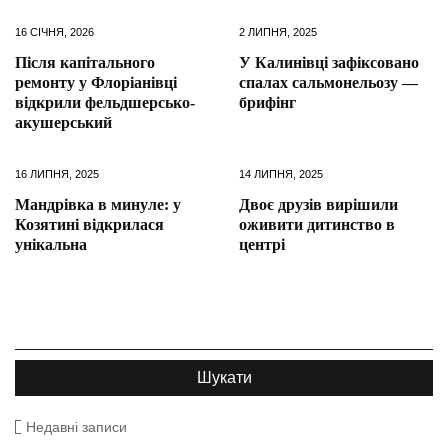
16 СІЧНЯ, 2026
2 ЛИПНЯ, 2025
Після капітального
У Калинівці зафіксовано
ремонту у Флоріанівці
спалах сальмонельозу —
відкрили фельдшерсько-
брифінг
акушерський
16 ЛИПНЯ, 2025
14 ЛИПНЯ, 2025
Мандрівка в минуле: у
Двоє друзів вирішили
Козятині відкрилася
оживити дитинство в
унікальна
центрі
Недавні записи