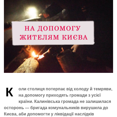
К
оли столиця потерпає від холоду й темряви,
на допомогу приходять громади з усієї
країни. Калинівська громада не залишилася
осторонь — бригада комунальників вирушила до
Києва, аби допомогти у ліквідації наслідків