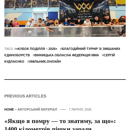
TAGS: #
«КУБОК ПОДІЛЛЯ – 2026»
#
БЛАГОДІЙНИЙ ТУРНІР ЗІ ЗМІШАНИХ
ЄДИНОБОРСТВ
#
ВІННИЦЬКА ОБЛАСНА ФЕДЕРАЦІЯ ММА
#
СЕРГІЙ
КУДЛАЄНКО
#
ХМІЛЬНИК.ОНЛАЙН
PREVIOUS ARTICLES
HOME
>
АВТОРСЬКИЙ МАТЕРІАЛ
7 ЛИПНЯ, 2026
«Якщо я помру — то знатиму, за що»:
1400 кілометрів пішки заради