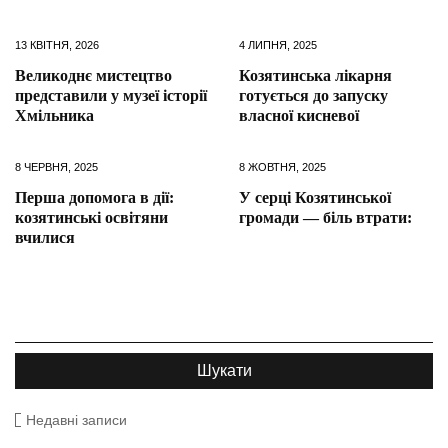
13 КВІТНЯ, 2026
4 ЛИПНЯ, 2025
Великоднє мистецтво
Козятинська лікарня
представили у музеї історії
готується до запуску
Хмільника
власної кисневої
8 ЧЕРВНЯ, 2025
8 ЖОВТНЯ, 2025
Перша допомога в дії:
У серці Козятинської
козятинські освітяни
громади — біль втрати:
вчилися
Недавні записи