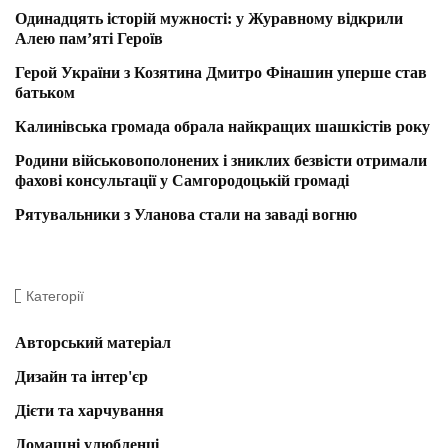
Одинадцять історій мужності: у Журавному відкрили
Алею пам’яті Героїв
Герой України з Козятина Дмитро Фінашин уперше став
батьком
Калинівська громада обрала найкращих шашкістів року
Родини військовополонених і зниклих безвісти отримали
фахові консультації у Самгородоцькій громаді
Рятувальники з Уланова стали на заваді вогню
Категорії
Авторський матеріал
Дизайн та інтер'єр
Дієти та харчування
Домашні улюбленці