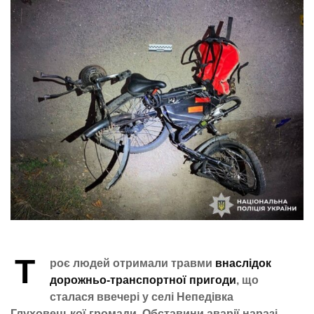
Т
роє людей отримали травми
внаслідок
дорожньо-транспортної пригоди
, що
сталася ввечері у селі Непедівка
Глуховецької громади. Обставини аварії наразі