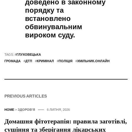
доведено в законному
порядку та
встановлено
обвинувальним
вироком суду.
TAGS: #
ГЛУХОВЕЦЬКА
ГРОМАДА
#
ДТП
#
КРИМІНАЛ
#
ПОЛІЦІЯ
#
ХМІЛЬНИК.ОНЛАЙН
PREVIOUS ARTICLES
HOME
>
ЗДОРОВ'Я
6 ЛИПНЯ, 2026
Домашня фітотерапія: правила заготівлі,
сушіння та зберігання лікарських